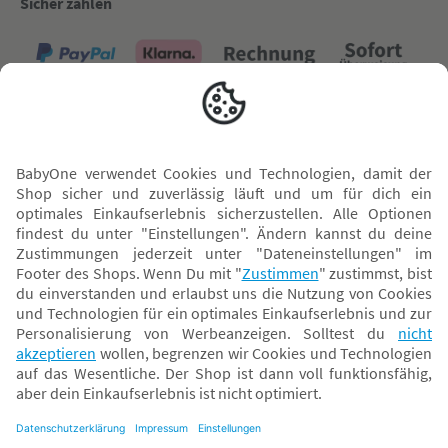
Sicher zahlen
Versand mit
* Alle Preise inkl. MwSt. und ggf. zzgl.
Versandkosten
. Der dargestellte Preis gilt -
abhängig von der von dir gewählten Option - im BabyOne-Onlineshop oder bei
Abholung in dem von dir gewählten BabyOne-Franchise-Betrieb. Der für den
Onlineshop geltende Preis stellt bei einem Verkauf durch unsere Franchise-
Nehmer eine unverbindliche Preisempfehlung dar. Der Verkaufspreis der
Franchise-Nehmer im Rahmen der Option „Reservieren und Abholen“ kann
daher von dem Verkaufspreis im Onlineshop abweichen. Angaben zu