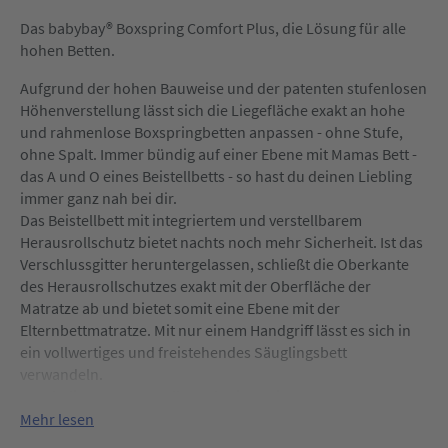
Das babybay® Boxspring Comfort Plus, die Lösung für alle
hohen Betten.
Aufgrund der hohen Bauweise und der patenten stufenlosen
Höhenverstellung lässt sich die Liegefläche exakt an hohe
und rahmenlose Boxspringbetten anpassen - ohne Stufe,
ohne Spalt. Immer bündig auf einer Ebene mit Mamas Bett -
das A und O eines Beistellbetts - so hast du deinen Liebling
immer ganz nah bei dir.
Das Beistellbett mit integriertem und verstellbarem
Herausrollschutz bietet nachts noch mehr Sicherheit. Ist das
Verschlussgitter heruntergelassen, schließt die Oberkante
des Herausrollschutzes exakt mit der Oberfläche der
Matratze ab und bietet somit eine Ebene mit der
Elternbettmatratze. Mit nur einem Handgriff lässt es sich in
ein vollwertiges und freistehendes Säuglingsbett
verwandeln.
Durch die Rasterverstellung des integrierten
Verschlussgitters ist das Beistellbett in jeder eingestellten
Mehr lesen
Höhe vollständig verschließbar. Dank diesem und der