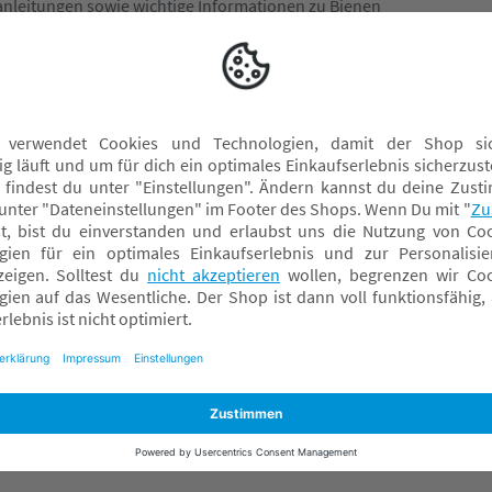
anleitungen sowie wichtige Informationen zu Bienen
Der Bienenretter-Ausweis macht deinen Liebling zu einem