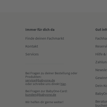
Immer für dich da
Gut in
Finde deinen Fachmarkt
Fachha
Kontakt
Reserv
Services
Hilfe &
Zahlun
Newsle
Bei Fragen zu deiner Bestellung oder 
Produkten:
Gewinn
service@babyone.de
oder schreibe uns direkt 
hier
.
Dein K
Bei Fragen zur BabyOne-Card:
BabyOn
kunden@babyone.de
Beratu
Wir helfen dir gerne weiter!
buche