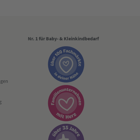
Nr. 1 für Baby- & Kleinkindbedarf
ngen
g