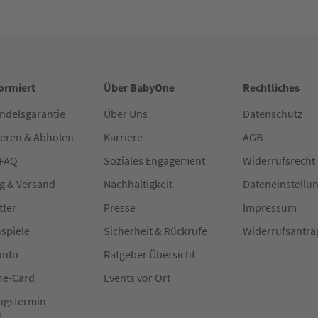
formiert
Über BabyOne
Rechtliches
ndelsgarantie
Über Uns
Datenschutz
ieren & Abholen
Karriere
AGB
 FAQ
Soziales Engagement
Widerrufsrecht
g & Versand
Nachhaltigkeit
Dateneinstellu
tter
Presse
Impressum
spiele
Sicherheit & Rückrufe
Widerrufsantra
onto
Ratgeber Übersicht
e-Card
Events vor Ort
ngstermin
n