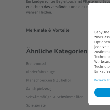
Ein kindgerechtes Begleitbuch mit Pflanz- und Bau
erleichtert das Verständnis und die Handhabung. 
wahren Helden.
Merkmale & Vorteile
Ähnliche Kategorien
Bieneninsel
Kinderfahrzeuge
Planschbecken & Zubehör
Sandspielzeug
Schwimmflügel & Schwimmhilfen
Spielgeräte