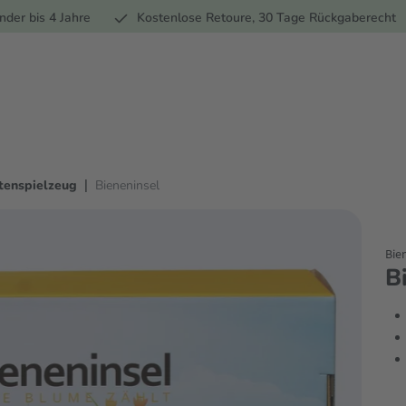
Ernährung
Pflege
Marken
Geschenke
Sale
Ratgebe
nder bis 4 Jahre
Kostenlose Retoure, 30 Tage Rückgaberecht
|
tenspielzeug
Bieneninsel
Bie
B