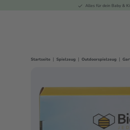
Unterwegs
Wohnen
Spielzeug
Bekleidung
Alles für dein Baby & Ki
springen
Zur Hauptnavigation springen
|
|
|
Startseite
Spielzeug
Outdoorspielzeug
Gar