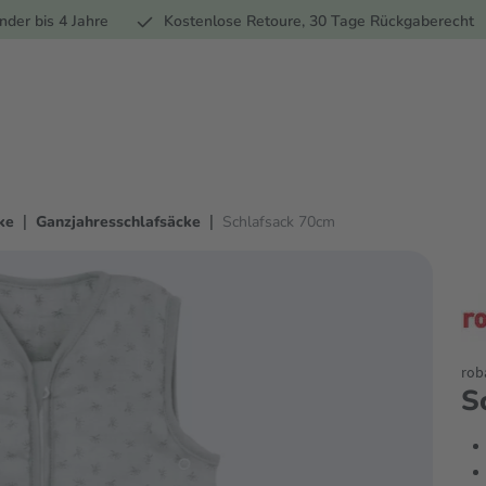
Ernährung
Pflege
Marken
Geschenke
Sale
Ratgebe
nder bis 4 Jahre
Kostenlose Retoure, 30 Tage Rückgaberecht
|
|
ke
Ganzjahresschlafsäcke
Schlafsack 70cm
rob
S