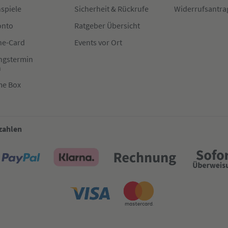
spiele
Sicherheit & Rückrufe
Widerrufsantra
onto
Ratgeber Übersicht
e-Card
Events vor Ort
ngstermin
n
me Box
 zahlen