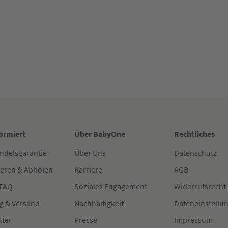
formiert
Über BabyOne
Rechtliches
ndelsgarantie
Über Uns
Datenschutz
ieren & Abholen
Karriere
AGB
 FAQ
Soziales Engagement
Widerrufsrecht
g & Versand
Nachhaltigkeit
Dateneinstellu
tter
Presse
Impressum