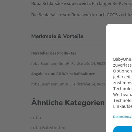
Roba Schlafsäcke superweich. Ein langer Reißversc
Die Schlafsäcke von Roba wurde nach GOTS zertifiz
Merkmale & Vorteile
Hersteller des Produktes
roba Baumann GmbH, Feldstraße 14, 96237 Ebersdorf, De
Angaben zum EU Wirtschaftsaktuer
roba Baumann GmbH, Feldstraße 14, 96237 Ebersdorf, De
Ähnliche Kategorien
roba
roba Babybetten