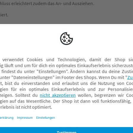
hluss erleichtert zudem das An- und Ausziehen.
iert.
utschland - service@roba-kids.com
utschland - service@roba-kids.com
roba Wickelauflagen
W
roba Wickelkommoden