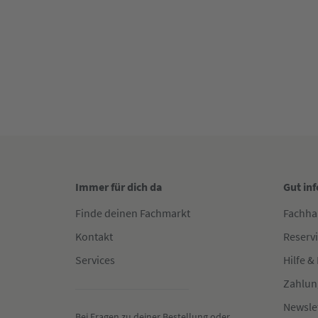
Immer für dich da
Gut in
Finde deinen Fachmarkt
Fachha
Kontakt
Reserv
Services
Hilfe &
Zahlun
Newsle
Bei Fragen zu deiner Bestellung oder 