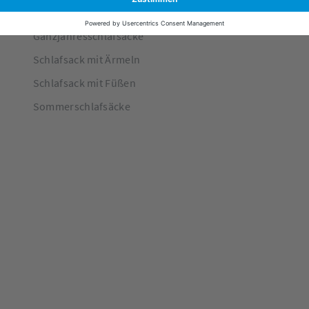
Daunenschlafsäcke
Ganzjahresschlafsäcke
Schlafsack mit Ärmeln
Schlafsack mit Füßen
Sommerschlafsäcke