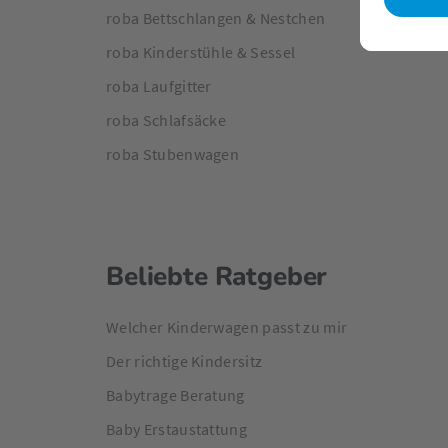
roba Bettschlangen & Nestchen
roba Kinderstühle & Sessel
roba Laufgitter
roba Schlafsäcke
roba Stubenwagen
Beliebte Ratgeber
Welcher Kinderwagen passt zu mir
Der richtige Kindersitz
Babytrage Beratung
Baby Erstaustattung