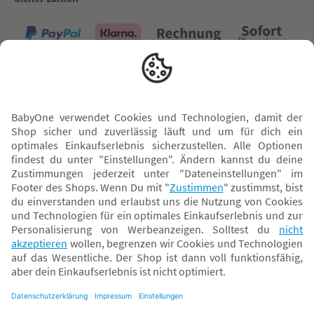
Versand mit
* Alle Preise inkl. MwSt. und ggf. zzgl.
Versandkosten
. Der dargestellte Preis gilt -
abhängig von der von dir gewählten Option - im BabyOne-Onlineshop oder bei
Abholung in dem von dir gewählten BabyOne-Franchise-Betrieb. Der für den
Onlineshop geltende Preis stellt bei einem Verkauf durch unsere Franchise-
Nehmer eine unverbindliche Preisempfehlung dar. Der Verkaufspreis der
Franchise-Nehmer im Rahmen der Option „Reservieren und Abholen“ kann
daher von dem Verkaufspreis im Onlineshop abweichen. Angaben zu
Versandzeiten gelten nur bei Bezahlung mit einer der folgenden Zahlarten: