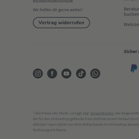
kunden@babyone.de
Beratu
Wir helfen dir gerne weiter!
buche
Vertrag widerrufen
Welco
Sicher
* Alle Preise inkl. MwSt. und ggf. zzgl.
Versandkosten
. Der dargestel
Der für den Onlineshop geltende Preis stellt bei einem Verkauf du
Abholen“ kann daher von dem Verkaufspreis im Onlineshop abweichen
Rechnung mit Klarna.