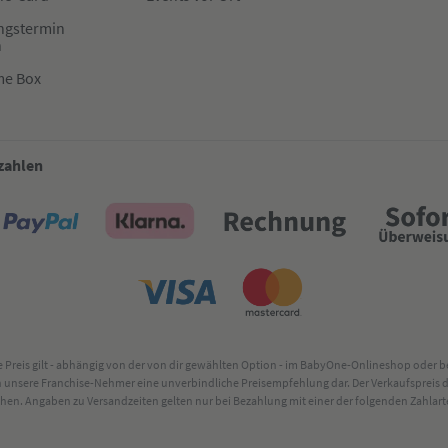
ngstermin
n
me Box
 zahlen
lte Preis gilt - abhängig von der von dir gewählten Option - im BabyOne-Onlineshop oder
rch unsere Franchise-Nehmer eine unverbindliche Preisempfehlung dar. Der Verkaufsprei
. Angaben zu Versandzeiten gelten nur bei Bezahlung mit einer der folgenden Zahlarten