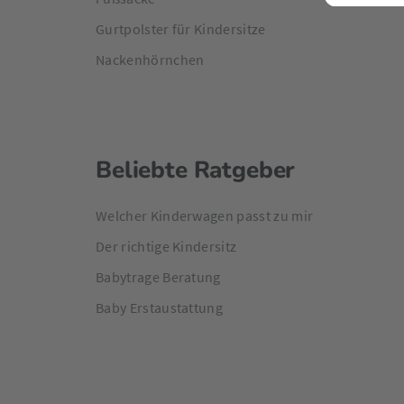
Gurtpolster für Kindersitze
Nackenhörnchen
Beliebte Ratgeber
Welcher Kinderwagen passt zu mir
Der richtige Kindersitz
Babytrage Beratung
Baby Erstaustattung