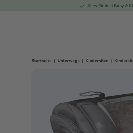
Unterwegs
Wohnen
Spielzeug
Bekleidung
Alles für dein Baby & Ki
springen
Zur Hauptnavigation springen
|
|
|
Startseite
Unterwegs
Kindersitze
Kindersi