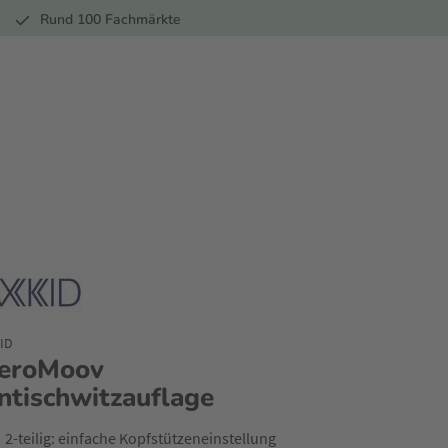
r
Rund 100 Fachmärkte
ID
eroMoov
ntischwitzauflage
2-teilig: einfache Kopfstützeneinstellung