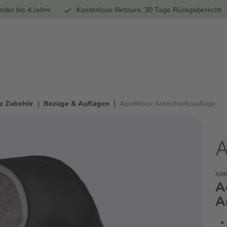
Ernährung
Pflege
Marken
Geschenke
Sale
Ratgebe
nder bis 4 Jahre
Kostenlose Retoure, 30 Tage Rückgaberecht
|
|
tz Zubehör
Bezüge & Auflagen
AeroMoov Antischwitzauflage
AXK
A
A