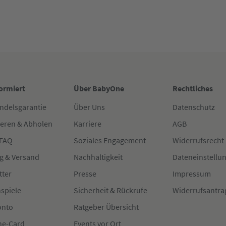
formiert
Über BabyOne
Rechtliches
ndelsgarantie
Über Uns
Datenschutz
ieren & Abholen
Karriere
AGB
 FAQ
Soziales Engagement
Widerrufsrecht
g & Versand
Nachhaltigkeit
Dateneinstellu
tter
Presse
Impressum
spiele
Sicherheit & Rückrufe
Widerrufsantra
onto
Ratgeber Übersicht
e-Card
Events vor Ort