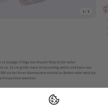
1
/
1
e Voyage d'Olga von Moulin Roty ist ein toller
Die ca. 23 cm große Gans ist kuschelig weich und kann von
lt sie bei ihren Abenteuern einmal zu Boden oder wird sie
Waschmaschine waschen.