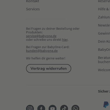
Kontakt
Reserv
Services
Hilfe &
Zahlun
Newsle
Bei Fragen zu deiner Bestellung oder 
Produkten:
Gewinn
service@babyone.de
oder schreibe uns direkt 
hier
.
Dein K
Bei Fragen zur BabyOne-Card:
BabyOn
kunden@babyone.de
Beratu
Wir helfen dir gerne weiter!
buche
Vertrag widerrufen
Welco
Sicher