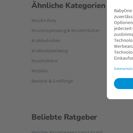
Ähnliche Kategorien
Moulin Roty
Knisterspielzeug & Knistertücher
Krabbelrollen
Krabbelspielzeug
Kuscheltiere
Mobilés
Rasseln & Greiflinge
Beliebte Ratgeber
Welcher Kinderwagen passt zu mir