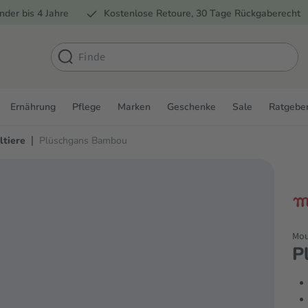
nder bis 4 Jahre
Kostenlose Retoure, 30 Tage Rückgaberecht
Ernährung
Pflege
Marken
Geschenke
Sale
Ratgebe
|
ltiere
Plüschgans Bambou
Mou
P