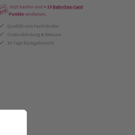
Jetzt kaufen und
+ 23
BabyOne-Card
Punkte
verdienen.
Qualität vom Fachhändler
Gratis Abholung & Retoure
30 Tage Rückgaberecht