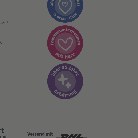
ngen
g
Versand mit