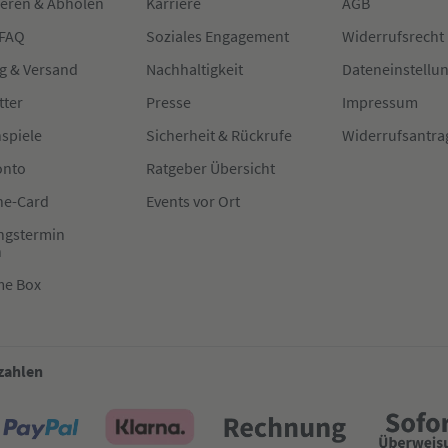
ieren & Abholen
Karriere
AGB
 FAQ
Soziales Engagement
Widerrufsrecht
g & Versand
Nachhaltigkeit
Dateneinstellu
tter
Presse
Impressum
spiele
Sicherheit & Rückrufe
Widerrufsantra
onto
Ratgeber Übersicht
e-Card
Events vor Ort
ngstermin
n
me Box
 zahlen