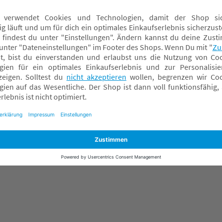
Schmusetücher
Spielbögen
Spieluhren
Spielwürfel
Wassermatten