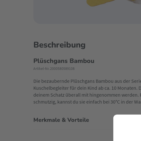
Beschreibung
Plüschgans Bambou
Artikel-Nr. 2000580589108
Die bezaubernde Plüschgans Bambou aus der Serie L
Kuschelbegleiter für dein Kind ab ca. 10 Monaten. 
deinem Schatz überall mit hingenommen werden. Fäl
schmutzig, kannst du sie einfach bei 30°C in der 
Merkmale & Vorteile