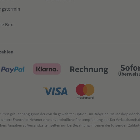
ngstermin
n
me Box
 zahlen
lte Preis gilt - abhängig von der von dir gewählten Option - im BabyOne-Onlineshop oder
rch unsere Franchise-Nehmer eine unverbindliche Preisempfehlung dar. Der Verkaufsprei
. Angaben zu Versandzeiten gelten nur bei Bezahlung mit einer der folgenden Zahlarten