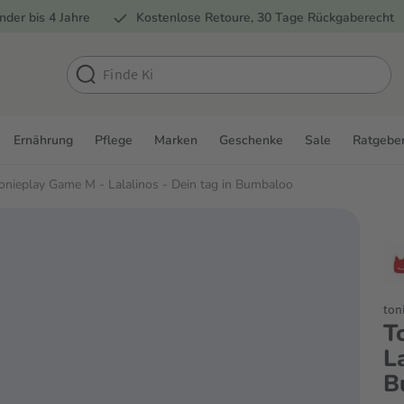
nder bis 4 Jahre
Kostenlose Retoure, 30 Tage Rückgaberecht
Ernährung
Pflege
Marken
Geschenke
Sale
Ratgebe
onieplay Game M - Lalalinos - Dein tag in Bumbaloo
ton
T
L
B