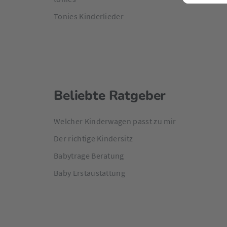
Tonies Kinderlieder
Beliebte Ratgeber
Welcher Kinderwagen passt zu mir
Der richtige Kindersitz
Babytrage Beratung
Baby Erstaustattung