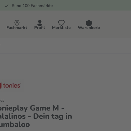
Rund 100 Fachmärkte
Fachmarkt
Profil
Merkliste
Warenkorb
r
ies
onieplay Game M -
alalinos - Dein tag in
umbaloo