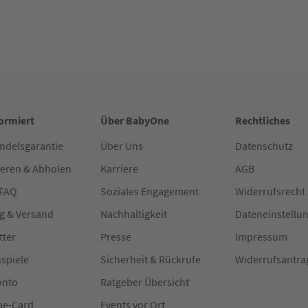
formiert
Über BabyOne
Rechtliches
ndelsgarantie
Über Uns
Datenschutz
ieren & Abholen
Karriere
AGB
 FAQ
Soziales Engagement
Widerrufsrecht
g & Versand
Nachhaltigkeit
Dateneinstellu
tter
Presse
Impressum
spiele
Sicherheit & Rückrufe
Widerrufsantra
onto
Ratgeber Übersicht
e-Card
Events vor Ort