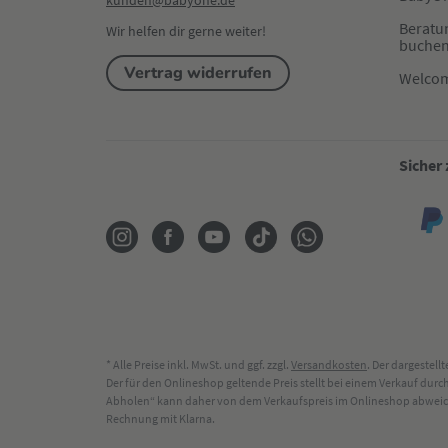
kunden@babyone.de
Beratu
Wir helfen dir gerne weiter!
buche
Vertrag widerrufen
Welco
Sicher
* Alle Preise inkl. MwSt. und ggf. zzgl.
Versandkosten
. Der dargestel
Der für den Onlineshop geltende Preis stellt bei einem Verkauf du
Abholen“ kann daher von dem Verkaufspreis im Onlineshop abweichen
Rechnung mit Klarna.