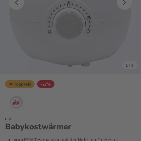
1
/
9
★ Toppreis
-27%
nip
Babykostwärmer
vom ETM Testmagazin mit der Note „gut“ getestet