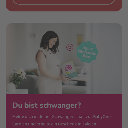
Du bist schwanger?
Melde dich in deiner Schwangerschaft zur BabyOne-
Card an und erhalte ein Geschenk mit vielen