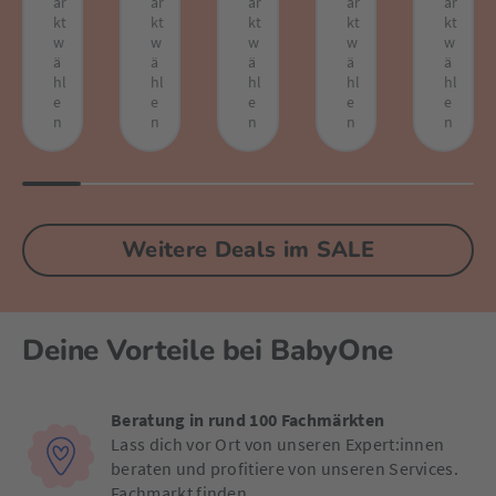
ar
ar
ar
ar
ar
kt
kt
kt
kt
kt
w
w
w
w
w
ä
ä
ä
ä
ä
hl
hl
hl
hl
hl
e
e
e
e
e
n
n
n
n
n
Weitere Deals im SALE
Deine Vorteile bei BabyOne
Beratung in rund 100 Fachmärkten
Lass dich vor Ort von unseren Expert:innen
beraten und profitiere von unseren Services.
Fachmarkt finden