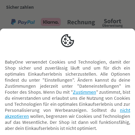
Sicher zahlen
Versand mit
* Alle Preise inkl. MwSt. und ggf. zzgl.
Versandkosten
. Der dargestellte Preis gilt -
abhängig von der von dir gewählten Option - im BabyOne-Onlineshop oder bei
Abholung in dem von dir gewählten BabyOne-Franchise-Betrieb. Der für den
Onlineshop geltende Preis stellt bei einem Verkauf durch unsere Franchise-
Nehmer eine unverbindliche Preisempfehlung dar. Der Verkaufspreis der
Franchise-Nehmer im Rahmen der Option „Reservieren und Abholen“ kann