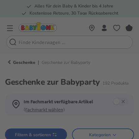
Alles für dein Baby & Kinder bis 4 Jahre
springen
Zur Hauptnavigation springen
Kostenlose Retoure, 30 Tage Rückgaberecht
Rund 100 Fachmärkte
|
Geschenke
Geschenke zur Babyparty
Geschenke zur Babyparty
192
Produkte
Im Fachmarkt verfügbare Artikel
(Fachmarkt wählen)
Verwende die Filter, um die Produktliste nach deinen Wünschen einzugren
Filtern & sortieren
Kategorien