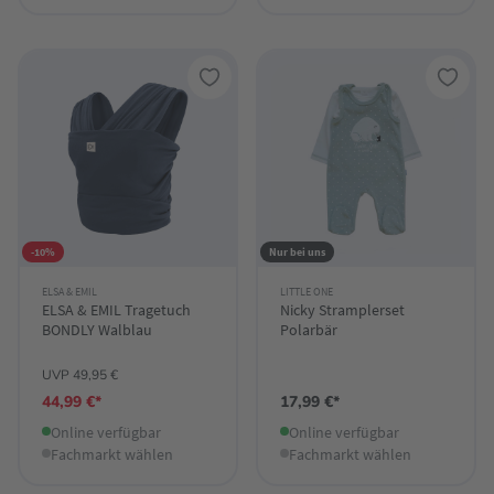
-10%
Nur bei uns
ELSA & EMIL
LITTLE ONE
ELSA & EMIL Tragetuch
Nicky Stramplerset
BONDLY Walblau
Polarbär
UVP 49,95 €
44,99 €*
17,99 €*
Online verfügbar
Online verfügbar
Fachmarkt wählen
Fachmarkt wählen