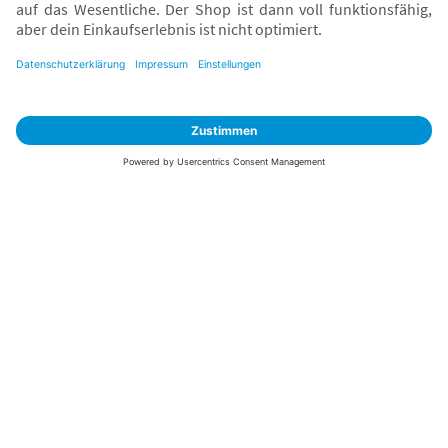
Sicher zahlen
Versand mit
* Alle Preise inkl. MwSt. und ggf. zzgl.
Versandkosten
. Der dargestellte Preis gilt -
abhängig von der von dir gewählten Option - im BabyOne-Onlineshop oder bei