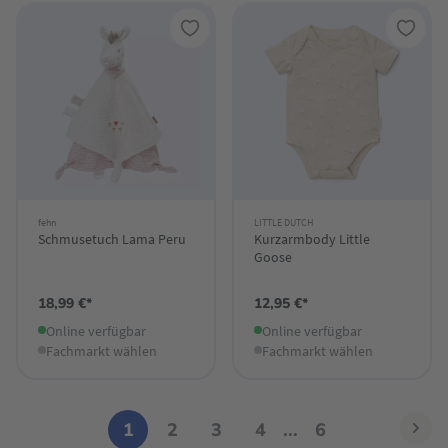
fehn
LITTLE DUTCH
Schmusetuch Lama Peru
Kurzarmbody Little
Goose
18,99 €*
12,95 €*
Online verfügbar
Online verfügbar
Fachmarkt wählen
Fachmarkt wählen
1
2
3
4
...
6