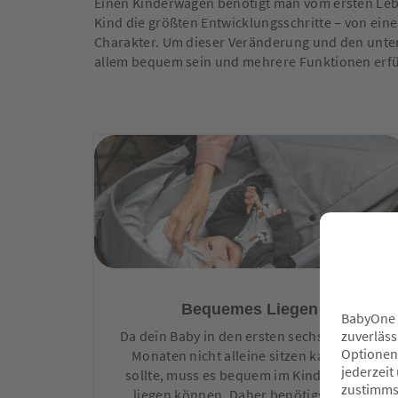
Einen Kinderwagen benötigt man vom ersten Lebe
Kind die größten Entwicklungsschritte – von ein
Charakter. Um dieser Veränderung und den unte
allem bequem sein und mehrere Funktionen erfü
Bequemes Liegen
Da dein Baby in den ersten sechs bis neun
Monaten nicht alleine sitzen kann und
sollte, muss es bequem im Kinderwagen
liegen können. Daher benötigst du zu