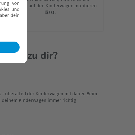
Babyschale auf den Kinderwagen montieren
lässt.
asst zu dir?
 überall ist der Kinderwagen mit dabei. Beim
bei deinem Kinderwagen immer richtig