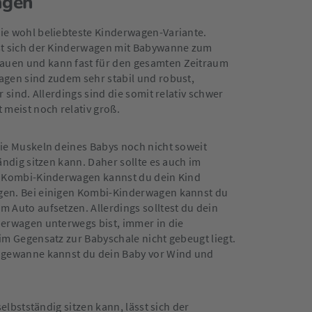
agen
ie wohl beliebteste Kinderwagen-Variante.
st sich der Kinderwagen mit Babywanne zum
uen und kann fast für den gesamten Zeitraum
wagen sind zudem
sehr stabil und robust,
r sind. Allerdings sind die somit relativ schwer
eist noch relativ groß.
ie Muskeln deines Babys noch nicht soweit
ändig sitzen kann. Daher sollte es auch im
m Kombi-Kinderwagen kannst du dein Kind
gen. Bei einigen Kombi-Kinderwagen kannst du
m Auto aufsetzen. Allerdings solltest du dein
derwagen unterwegs bist, immer in die
im Gegensatz zur Babyschale nicht gebeugt liegt.
agewanne kannst du dein Baby vor Wind und
selbstständig sitzen kann, lässt sich der