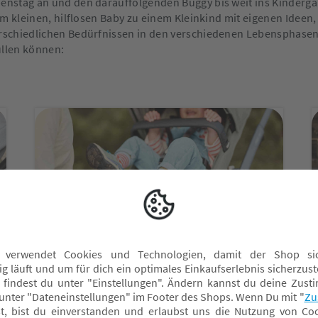
nstag an und den darauffolgenden Buggy bis weit ins Kindergar
em kleinen, hilflosen Baby zu einem Kleinkind mit eigenen Ideen
rschiedlichen Bedürfnissen in den verschiedenen Lebensphasen
llen können:
Bequemes Sitzen
Nach den neun Monaten muss dein Kind
bequem sitzen können. Doch auch dann
wird es noch ausgiebig im Kinderwagen
schlafen.
Der Sportsitz sollte sich daher