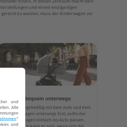
tenalter hinein. In diesen Zeitraum macht dein
, Vorstellungen und einem einzigartigen
 gerecht zu werden, muss der Kinderwagen vor
Bequem unterwegs
Wenn du regelmäßig mit dem Auto und dem
Kinderwagen unterwegs bist, sollte der
Kinderwagen einfach ins Auto passen.
Praktisch kann es sein, wenn sich die