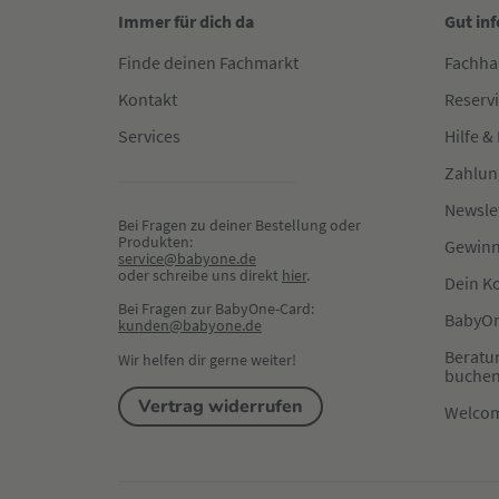
Immer für dich da
Gut in
Finde deinen Fachmarkt
Fachha
Kontakt
Reserv
Services
Hilfe &
Zahlun
Newsle
Bei Fragen zu deiner Bestellung oder 
Produkten:
Gewinn
service@babyone.de
oder schreibe uns direkt 
hier
.
Dein K
Bei Fragen zur BabyOne-Card:
BabyOn
kunden@babyone.de
Beratu
Wir helfen dir gerne weiter!
buche
Vertrag widerrufen
Welco