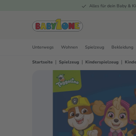
Alles für dein Baby & Ki
springen
Zur Hauptnavigation springen
Unterwegs
Wohnen
Spielzeug
Bekleidung
|
|
|
Startseite
Spielzeug
Kinderspielzeug
Kind