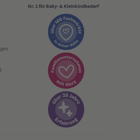
Nr. 1 für Baby- & Kleinkindbedarf
ngen
g