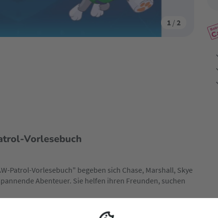
1
/
2
atrol-Vorlesebuch
W-Patrol-Vorlesebuch" begeben sich Chase, Marshall, Skye
spannende Abenteuer. Sie helfen ihren Freunden, suchen