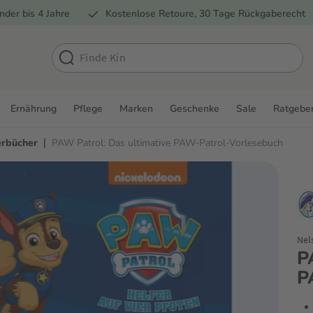
nder bis 4 Jahre
Kostenlose Retoure, 30 Tage Rückgaberecht
Ernährung
Pflege
Marken
Geschenke
Sale
Ratgebe
|
erbücher
PAW Patrol: Das ultimative PAW-Patrol-Vorlesebuch
Nel
P
P