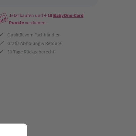
Jetzt kaufen und
+ 18
BabyOne-Card
Punkte
verdienen.
Qualität vom Fachhändler
Gratis Abholung & Retoure
30 Tage Rückgaberecht