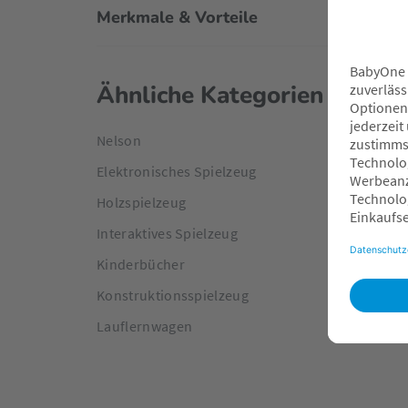
Merkmale & Vorteile
Ähnliche Kategorien
Nelson
Elektronisches Spielzeug
Holzspielzeug
Interaktives Spielzeug
Kinderbücher
Konstruktionsspielzeug
Lauflernwagen