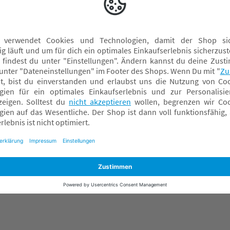
Lernspielzeug
S
Malen & Kneten
S
Musik
S
Puppen & Puppenwagen
Rollenspiele
Schaukeltiere
Spielzeug ab 2 Jahre