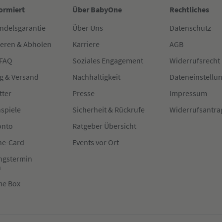
formiert
Über BabyOne
Rechtliches
ndelsgarantie
Über Uns
Datenschutz
ieren & Abholen
Karriere
AGB
 FAQ
Soziales Engagement
Widerrufsrecht
g & Versand
Nachhaltigkeit
Dateneinstellu
tter
Presse
Impressum
spiele
Sicherheit & Rückrufe
Widerrufsantra
onto
Ratgeber Übersicht
e-Card
Events vor Ort
ngstermin
n
me Box