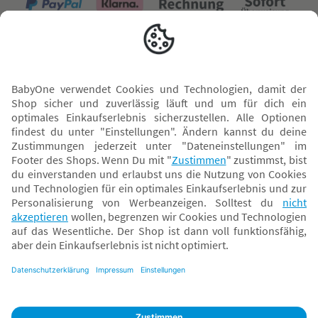
Versand mit
* Alle Preise inkl. MwSt. und ggf. zzgl.
Versandkosten
. Der dargestellte Preis gilt -
abhängig von der von dir gewählten Option - im BabyOne-Onlineshop oder bei
Abholung in dem von dir gewählten BabyOne-Franchise-Betrieb. Der für den
Onlineshop geltende Preis stellt bei einem Verkauf durch unsere Franchise-
Nehmer eine unverbindliche Preisempfehlung dar. Der Verkaufspreis der
Franchise-Nehmer im Rahmen der Option „Reservieren und Abholen“ kann
daher von dem Verkaufspreis im Onlineshop abweichen. Angaben zu
Versandzeiten gelten nur bei Bezahlung mit einer der folgenden Zahlarten:
PayPal, Visa, Mastercard, Sofortüberweisung (Klarna), Kauf auf Rechnung mit
Klarna.