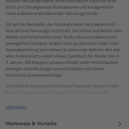
Welche Fahrzeuge haben Arme und warum kippt ein Kran
nicht um? Detailgenaue Illustrationen und kindgerechte
Texte erklären erste Rätsel der Fahrzeugtechnik.
Ob auf der Baustelle, der Autobahn oder dem Bauernhof –
überall sind Fahrzeuge im Einsatz. Sie fahren auf Reifen oder
Ketten und beherrschen tolle Tricks: Manche haben einen
beweglichen Hubarm, andere eine ausfahrbare Leiter oder
Spezialwerkzeug zum Heben, Graben oder Bohren. Wie das
alles funktioniert, erklärt dieses Sachbuch für Kinder von 4 -
7 Jahren. Mit Klappen schauen Kinder unter Motorhauben,
bewegen die Fahrzeuge und erschließen sich dabei
technische Zusammenhänge.
Die beliebte Sachbuchreihe Wieso? Weshalb? Warum? gibt
Kindern Antworten auf Augenhöhe. Dabei werden die
unterschiedlichsten Themen aus der Alltags- und
Interessenswelt der Kinder altersgerecht und mit viel Liebe
Mehr lesen
zum Detail unter die Lupe genommen. Der Spaß am
eigenhändigen Entdecken, die liebevolle Umsetzung und die
Merkmale & Vorteile
qualitativ hochwertige Ausstattung garantieren