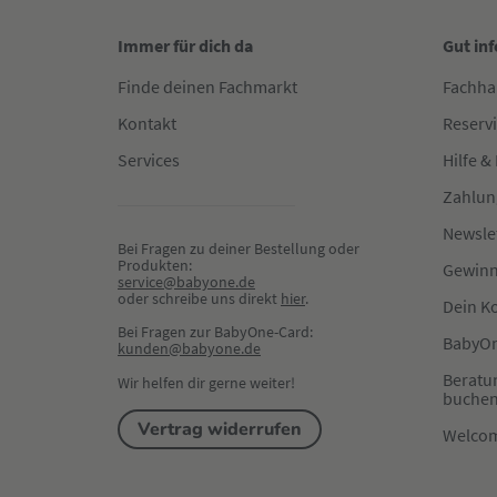
Immer für dich da
Gut in
Finde deinen Fachmarkt
Fachha
Kontakt
Reserv
Services
Hilfe &
Zahlun
Newsle
Bei Fragen zu deiner Bestellung oder 
Produkten:
Gewinn
service@babyone.de
oder schreibe uns direkt 
hier
.
Dein K
Bei Fragen zur BabyOne-Card:
BabyOn
kunden@babyone.de
Beratu
Wir helfen dir gerne weiter!
buche
Vertrag widerrufen
Welco