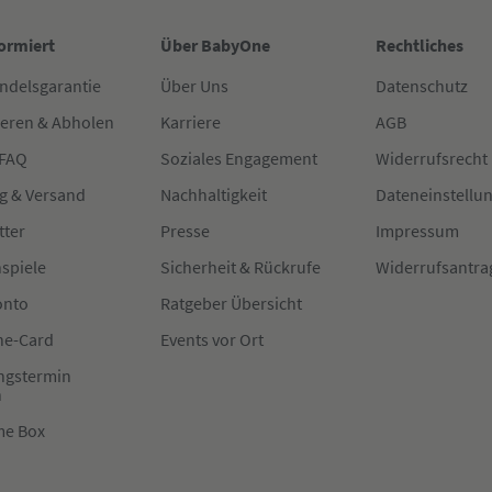
formiert
Über BabyOne
Rechtliches
ndelsgarantie
Über Uns
Datenschutz
ieren & Abholen
Karriere
AGB
 FAQ
Soziales Engagement
Widerrufsrecht
g & Versand
Nachhaltigkeit
Dateneinstellu
tter
Presse
Impressum
spiele
Sicherheit & Rückrufe
Widerrufsantra
onto
Ratgeber Übersicht
e-Card
Events vor Ort
ngstermin
n
me Box