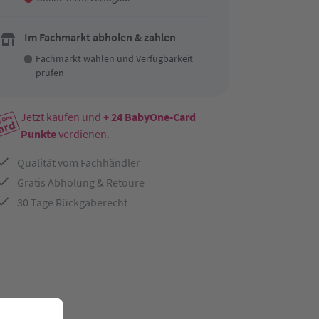
Im Fachmarkt abholen & zahlen
Fachmarkt wählen
und Verfügbarkeit
prüfen
Jetzt kaufen und
+ 24
BabyOne-Card
Punkte
verdienen.
Qualität vom Fachhändler
Gratis Abholung & Retoure
30 Tage Rückgaberecht