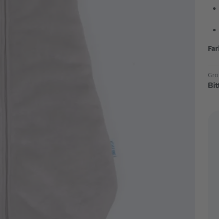
Far
Grö
Bi