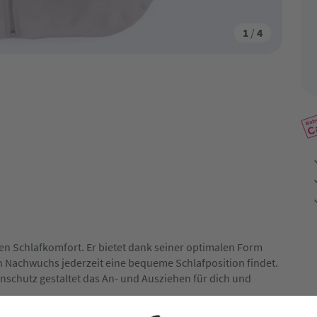
1
/
4
en Schlafkomfort. Er bietet dank seiner optimalen Form
n Nachwuchs jederzeit eine bequeme Schlafposition findet.
nschutz gestaltet das An- und Ausziehen für dich und