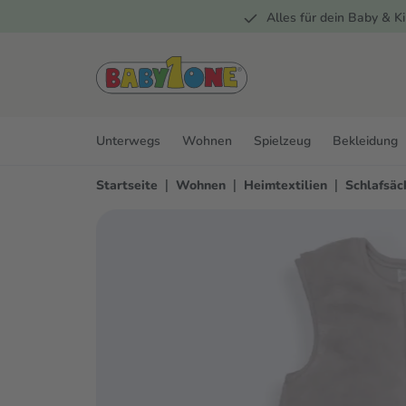
Alles für dein Baby & Ki
springen
Zur Hauptnavigation springen
Unterwegs
Wohnen
Spielzeug
Bekleidung
|
|
|
Startseite
Wohnen
Heimtextilien
Schlafsäc