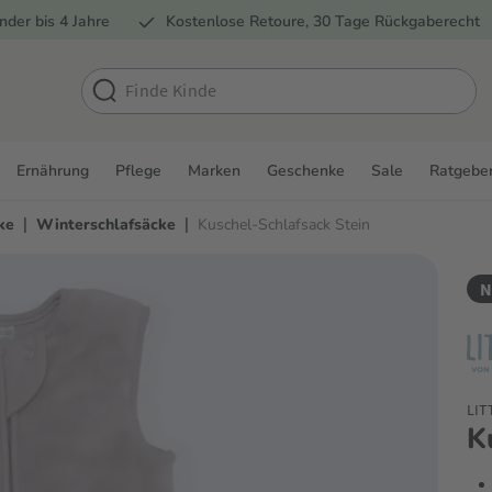
nder bis 4 Jahre
Kostenlose Retoure, 30 Tage Rückgaberecht
Ernährung
Pflege
Marken
Geschenke
Sale
Ratgebe
|
|
ke
Winterschlafsäcke
Kuschel-Schlafsack Stein
N
LIT
K