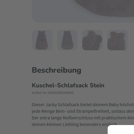
Beschreibung
Kuschel-Schlafsack Stein
Artikel-Nr. M2000585284800
Dieser Jacky Schlafsack bietet deinem Baby höchst
jede Menge Bein- und Strampelfreiheit, sodass dei
Der extra lange Reißverschluss mit praktischem Kin
deinen kleinen Liebling besonders einfach.