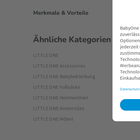
Merkmale & Vorteile
Ähnliche Kategorien
LITTLE ONE
LITTLE ONE Accessoires
LITTLE ONE Babybekleidung
LITTLE ONE Fußsäcke
LITTLE ONE Heimtextilien
LITTLE ONE Kindersitze
LITTLE ONE Möbel