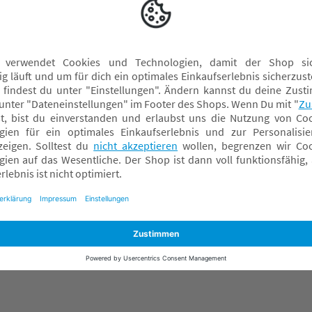
LITTLE ONE Spielzeug
S
LITTLE ONE Stillkissen
W
LITTLE ONE Wickelauflagen
Daunenschlafsäcke
Ganzjahresschlafsäcke
Schlafsack mit Ärmeln
Schlafsack mit Füßen