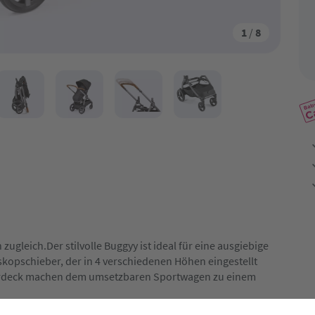
1
/
8
zugleich.Der stilvolle Buggyy ist ideal für eine ausgiebige
skopschieber, der in 4 verschiedenen Höhen eingestellt
rdeck machen dem umsetzbaren Sportwagen zu einem
gen für einen optimalen Fahrkomfort. Deine Einkäufe sind in