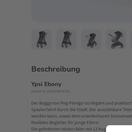
Beschreibung
Ypsi Ebony
Artikel-Nr. 2000574972725
Der Buggy von Peg-Pérego ist elegant und praktisch 
Spazierfahrt durch die Stadt. Der ausziehbare Tele
werden kann, sowie dem erweiterbaren Sonnenve
flexiblen Begleiter für junge Eltern.
Die gefederten Hinterräder mit 12 Kugellagern sor