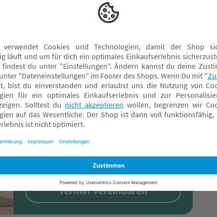
ut. Mit nur einer Hand lässt sich der Buggy wie ein Buch
ferraum oder im Hausflur ein.
Kinderwagen-Probefahrt
Besuche uns in einem unserer Fachmärkte und
fahre den Kinderwagen zur Probe. Auf
speziellen Teststrecken kannst du verschiedene
Untergründe ausprobieren.
Termin vereinbaren