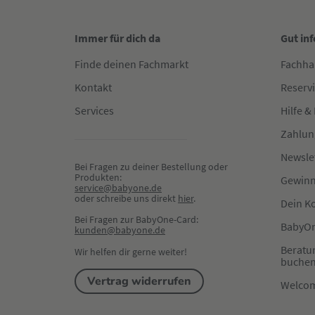
Immer für dich da
Gut in
Finde deinen Fachmarkt
Fachha
Kontakt
Reserv
Services
Hilfe &
Zahlun
Newsle
Bei Fragen zu deiner Bestellung oder 
Produkten:
Gewinn
service@babyone.de
oder schreibe uns direkt 
hier
.
Dein K
Bei Fragen zur BabyOne-Card:
BabyOn
kunden@babyone.de
Beratu
Wir helfen dir gerne weiter!
buche
Vertrag widerrufen
Welco