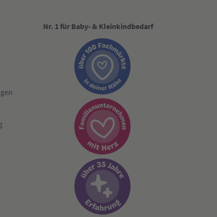
Nr. 1 für Baby- & Kleinkindbedarf
ngen
g