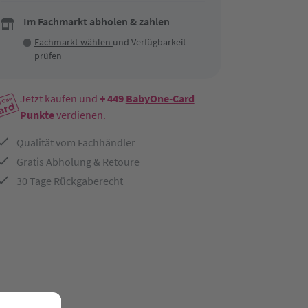
Im Fachmarkt abholen & zahlen
Fachmarkt wählen
und Verfügbarkeit
prüfen
Jetzt kaufen und
+ 449
BabyOne-Card
Punkte
verdienen.
Qualität vom Fachhändler
Gratis Abholung & Retoure
30 Tage Rückgaberecht