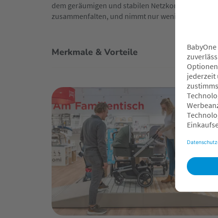
dem geräumigen und stabilen Netzkorb sicher versta
zusammenfalten, und nimmt nur wenig Platz im Kof
Merkmale & Vorteile