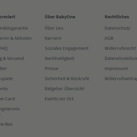
formiert
Über BabyOne
Rechtliches
ndelsgarantie
Über Uns
Datenschutz
ieren & Abholen
Karriere
AGB
 FAQ
Soziales Engagement
Widerrufsrecht
g & Versand
Nachhaltigkeit
Dateneinstellu
tter
Presse
Impressum
spiele
Sicherheit & Rückrufe
Widerrufsantra
onto
Ratgeber Übersicht
e-Card
Events vor Ort
ngstermin
n
me Box