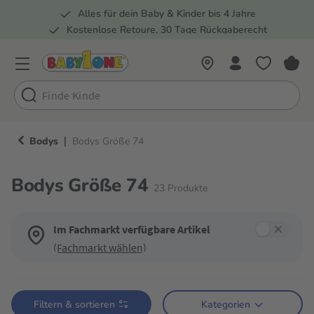
Alles für dein Baby & Kinder bis 4 Jahre
springen
Zur Hauptnavigation springen
Kostenlose Retoure, 30 Tage Rückgaberecht
Rund 100 Fachmärkte
|
Bodys
Bodys Größe 74
Bodys Größe 74
23
Produkte
Im Fachmarkt verfügbare Artikel
(Fachmarkt wählen)
Verwende die Filter, um die Produktliste nach deinen Wünschen einzugren
Filtern & sortieren
Kategorien