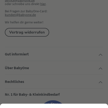
service@babyone.de
oder schreibe uns direkt 
hier
.
Bei Fragen zur BabyOne-Card:
kunden@babyone.de
Wir helfen dir gerne weiter!
Vertrag widerrufen
Gut informiert
Über BabyOne
Rechtliches
Nr. 1 für Baby- & Kleinkindbedarf