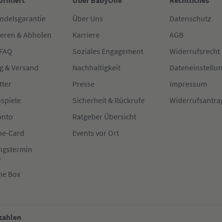
formiert
Über BabyOne
Rechtliches
ndelsgarantie
Über Uns
Datenschutz
ieren & Abholen
Karriere
AGB
 FAQ
Soziales Engagement
Widerrufsrecht
g & Versand
Nachhaltigkeit
Dateneinstellu
tter
Presse
Impressum
spiele
Sicherheit & Rückrufe
Widerrufsantra
onto
Ratgeber Übersicht
e-Card
Events vor Ort
ngstermin
n
me Box
 zahlen