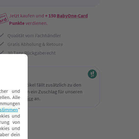
Jetzt kaufen und
+ 150
BabyOne-Card
Punkte
verdienen.
Qualität vom Fachhändler
Gratis Abholung & Retoure
30 Tage Rückgaberecht
Lieferung
Bei diesem Artikel fällt zusätzlich zu den
Versandkosten ein Zuschlag für unseren
Sperrgut Service
an.