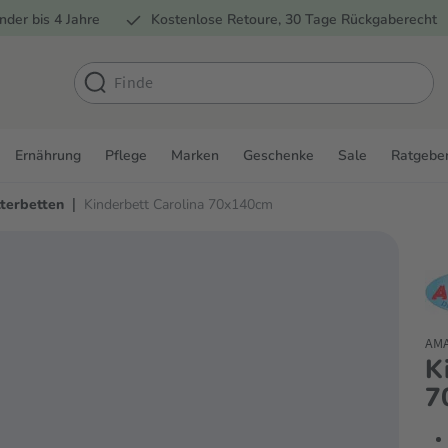
nder bis 4 Jahre
Kostenlose Retoure, 30 Tage Rückgaberecht
Ernährung
Pflege
Marken
Geschenke
Sale
Ratgebe
|
tterbetten
Kinderbett Carolina 70x140cm
AMA
K
7