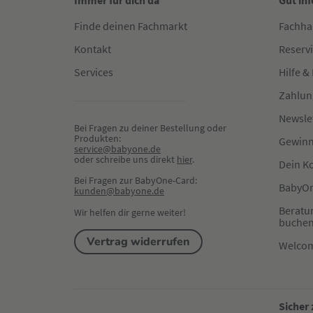
Immer für dich da
Gut in
Finde deinen Fachmarkt
Fachha
Kontakt
Reserv
Services
Hilfe &
Zahlun
Newsle
Bei Fragen zu deiner Bestellung oder 
Produkten:
Gewinn
service@babyone.de
oder schreibe uns direkt 
hier
.
Dein K
Bei Fragen zur BabyOne-Card:
BabyOn
kunden@babyone.de
Beratu
Wir helfen dir gerne weiter!
buche
Vertrag widerrufen
Welco
Sicher