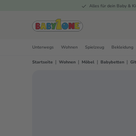
Alles für dein Baby & Ki
springen
Zur Hauptnavigation springen
Unterwegs
Wohnen
Spielzeug
Bekleidung
|
|
|
|
Startseite
Wohnen
Möbel
Babybetten
Gi