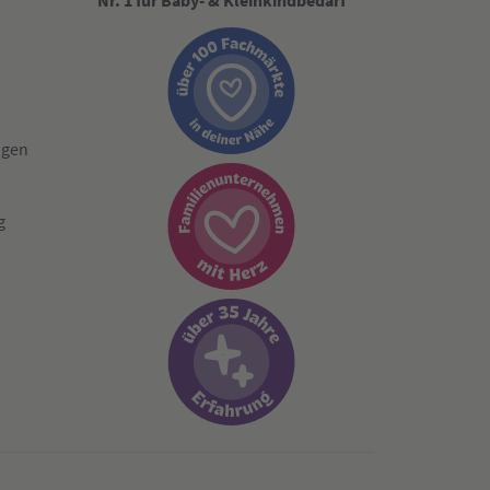
Nr. 1 für Baby- & Kleinkindbedarf
ngen
g