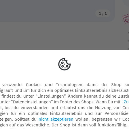
1
/
1
erbett Carolina von Amal bietet eine schöne Schlafumgebung
leinen Seitenwänden, kannst du eine richtige Wohlfühloase
Buche und wenn dein Kind größer ist, kannst du es einfach