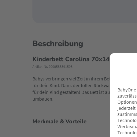
Beschreibung
Kinderbett Carolina 70x140cm
Artikel-Nr. 2000585391508
Babys verbringen viel Zeit in ihrem Bett. Das Kind
für dein Kind. Dank der tollen Rückwand und den k
für dein Kind gestalten! Das Bett ist aus massiver 
umbauen.
Merkmale & Vorteile