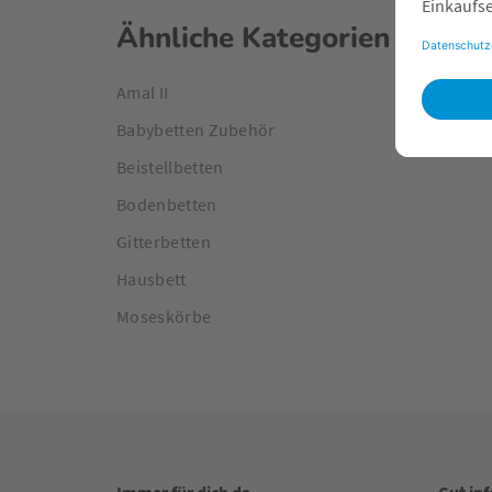
Ähnliche Kategorien
Amal II
Babybetten Zubehör
Beistellbetten
Bodenbetten
Gitterbetten
Hausbett
Moseskörbe