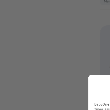
Mar
-5
LI
St