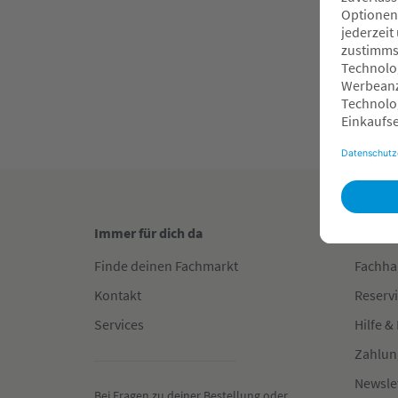
UVP
1
O
F
Immer für dich da
Gut in
Finde deinen Fachmarkt
Fachha
Kontakt
Reserv
Services
Hilfe &
Zahlun
Newsle
Bei Fragen zu deiner Bestellung oder 