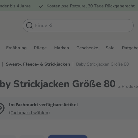
nder bis 4 Jahre
Kostenlose Retoure, 30 Tage Rückgaberecht
Ernährung
Pflege
Marken
Geschenke
Sale
Ratgebe
|
|
Sweat-, Fleece- & Strickjacken
Baby Strickjacken Größe 80
by Strickjacken Größe 80
2
Produkt
Im Fachmarkt verfügbare Artikel
(Fachmarkt wählen)
de die Filter, um die Produktliste nach deinen Wünschen einzugrenzen. Du k