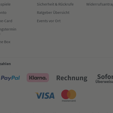
spiele
Sicherheit & Rückrufe
Widerrufsantra
onto
Ratgeber Übersicht
e-Card
Events vor Ort
ngstermin
n
me Box
 zahlen