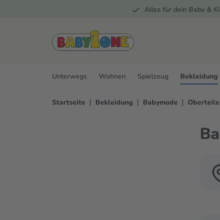
Alles für dein Baby & Ki
springen
Zur Hauptnavigation springen
Unterwegs
Wohnen
Spielzeug
Bekleidung
|
|
|
Startseite
Bekleidung
Babymode
Oberteile
Ba
Verwen