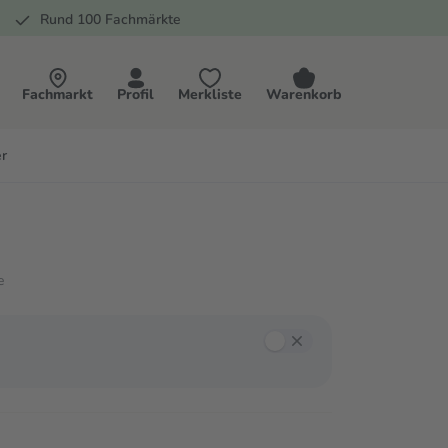
Rund 100 Fachmärkte
Fachmarkt
Profil
Merkliste
Warenkorb
r
e
annst mit der Tab-Taste zwischen den Filtern navigieren und mit Enter oder