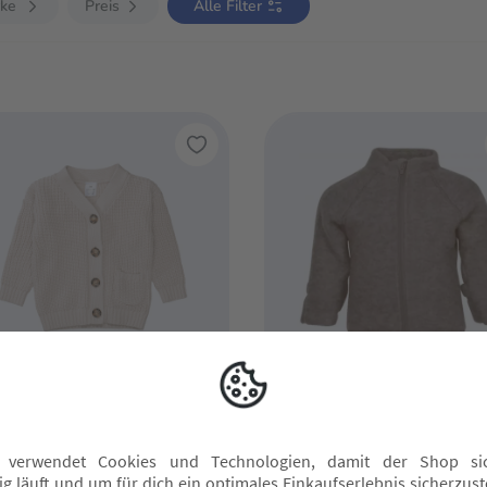
ke
Preis
Alle Filter
0%
Neu
TTLE ONE
mikk-line
rickjacke
Wolljacke