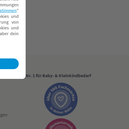
Nr. 1 für Baby- & Kleinkindbedarf
ngen