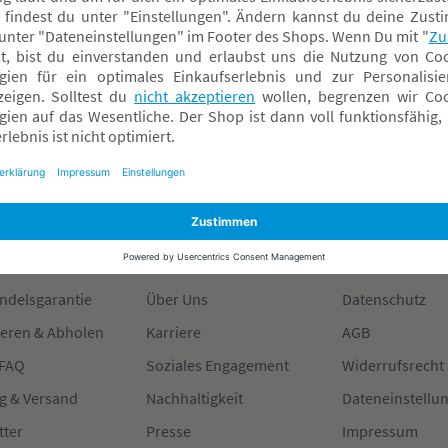
 23,99 €
2,00 €*
54,95 €*
nline verfügbar
Online verfügbar
achmarkt wählen
Fachmarkt wählen
formiert
Über BabyOne
Rechtliches
ndelsgarantie
Über Uns
Datenschutz
ieren & Abholen
Karriere
AGB
 FAQ
Soziales Engagement
Widerrufsrecht
g & Versand
Nachhaltigkeit
Dateneinstellu
tter
Presse
Impressum