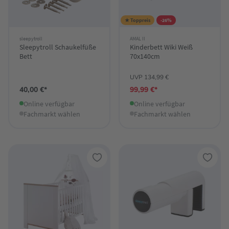
★ Toppreis
-26%
sleepytroll
AMAL II
Sleepytroll Schaukelfüße
Kinderbett Wiki Weiß
Bett
70x140cm
UVP 134,99 €
40,00 €*
99,99 €*
Online verfügbar
Online verfügbar
Fachmarkt wählen
Fachmarkt wählen