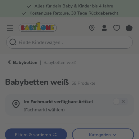
Alles für dein Baby & Kinder bis 4 Jahre
springen
Zur Hauptnavigation springen
Kostenlose Retoure, 30 Tage Rückgaberecht
Rund 100 Fachmärkte
|
Babybetten
Babybetten weiß
Babybetten weiß
58
Produkte
Im Fachmarkt verfügbare Artikel
(Fachmarkt wählen)
Verwende die Filter, um die Produktliste nach deinen Wünschen einzugren
Filtern & sortieren
Kategorien