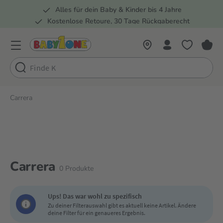
Alles für dein Baby & Kinder bis 4 Jahre
springen
Zur Hauptnavigation springen
Kostenlose Retoure, 30 Tage Rückgaberecht
Rund 100 Fachmärkte
Carrera
Carrera
0
Produkte
Ups! Das war wohl zu spezifisch
Zu deiner Filterauswahl gibt es aktuell keine Artikel. Ändere
deine Filter für ein genaueres Ergebnis.