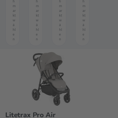
h
h
h
h
m
m
m
m
ar
ar
ar
ar
kt
kt
kt
kt
w
w
w
w
ä
ä
ä
ä
hl
hl
hl
hl
e
e
e
e
n
n
n
n
Litetrax Pro Air