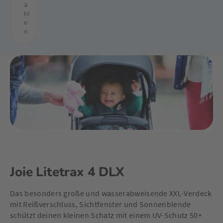
ä
hl
e
n
Joie Litetrax 4 DLX
Das besonders große und wasserabweisende XXL-Verdeck
mit Reißverschluss, Sichtfenster und Sonnenblende
schützt deinen kleinen Schatz mit einem UV-Schutz 50+