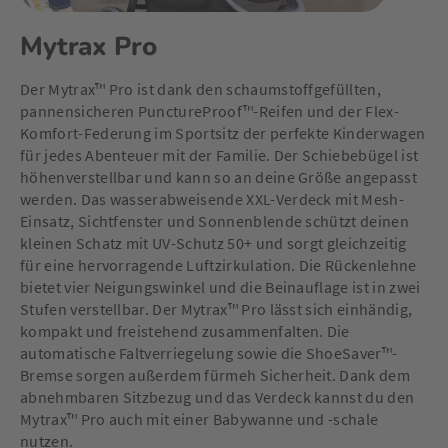
Mytrax Pro
Der Mytrax™ Pro ist dank den schaumstoffgefüllten,
pannensicheren PunctureProof™-Reifen und der Flex-
Komfort-Federung im Sportsitz der perfekte Kinderwagen
für jedes Abenteuer mit der Familie. Der Schiebebügel ist
höhenverstellbar und kann so an deine Größe angepasst
werden. Das wasserabweisende XXL-Verdeck mit Mesh-
Einsatz, Sichtfenster und Sonnenblende schützt deinen
kleinen Schatz mit UV-Schutz 50+ und sorgt gleichzeitig
für eine hervorragende Luftzirkulation. Die Rückenlehne
bietet vier Neigungswinkel und die Beinauflage ist in zwei
Stufen verstellbar. Der Mytrax™ Pro lässt sich einhändig,
kompakt und freistehend zusammenfalten. Die
automatische Faltverriegelung sowie die ShoeSaver™-
Bremse sorgen außerdem fürmeh Sicherheit. Dank dem
abnehmbaren Sitzbezug und das Verdeck kannst du den
Mytrax™ Pro auch mit einer Babywanne und -schale
nutzen.