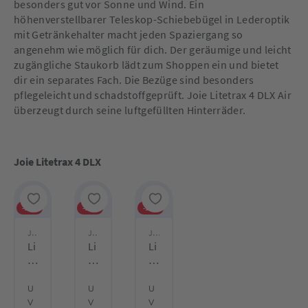
besonders gut vor Sonne und Wind. Ein
höhenverstellbarer Teleskop-Schiebebügel in Lederoptik
mit Getränkehalter macht jeden Spaziergang so
angenehm wie möglich für dich. Der geräumige und leicht
zugängliche Staukorb lädt zum Shoppen ein und bietet
dir ein separates Fach. Die Bezüge sind besonders
pflegeleicht und schadstoffgeprüft. Joie Litetrax 4 DLX Air
überzeugt durch seine luftgefüllten Hinterräder.
Joie Litetrax 4 DLX
-16%
-16%
-16%
Joie
Joie
Joie
Li
Li
Li
te
te
te
tr
tr
tr
ax
ax
ax
U
U
U
™
™
™
V
V
V