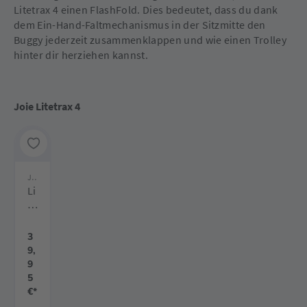
Litetrax 4 einen FlashFold. Dies bedeutet, dass du dank
dem Ein-Hand-Faltmechanismus in der Sitzmitte den
Buggy jederzeit zusammenklappen und wie einen Trolley
hinter dir herziehen kannst.
Joie Litetrax 4
Joie
Li
te
tr
ax
3
F
9,
u
9
ß
5
sa
€*
ck