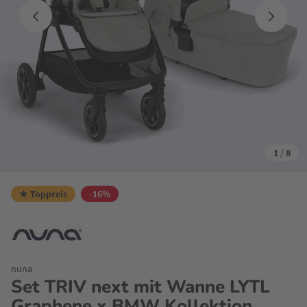
1
/
8
★ Toppreis
-16%
nuna
Set TRIV next mit Wanne LYTL
Graphene x BMW Kollektion