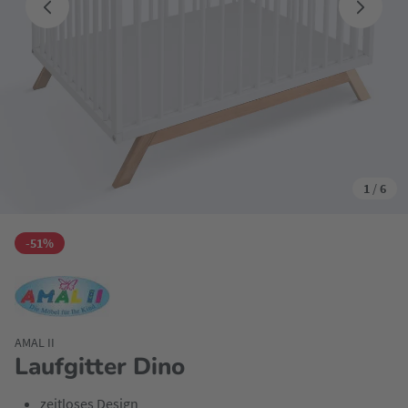
1
/
6
-51%
AMAL II
Laufgitter Dino
zeitloses Design