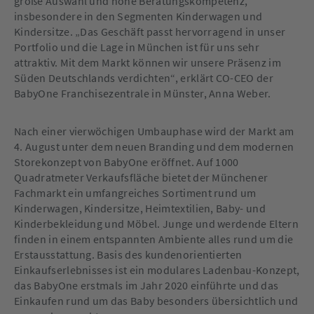
große Auswahl und hohe Beratungskompetenz,
insbesondere in den Segmenten Kinderwagen und
Kindersitze. „Das Geschäft passt hervorragend in unser
Portfolio und die Lage in München ist für uns sehr
attraktiv. Mit dem Markt können wir unsere Präsenz im
Süden Deutschlands verdichten“, erklärt CO-CEO der
BabyOne Franchisezentrale in Münster, Anna Weber.
Nach einer vierwöchigen Umbauphase wird der Markt am
4. August unter dem neuen Branding und dem modernen
Storekonzept von BabyOne eröffnet. Auf 1000
Quadratmeter Verkaufsfläche bietet der Münchener
Fachmarkt ein umfangreiches Sortiment rund um
Kinderwagen, Kindersitze, Heimtextilien, Baby- und
Kinderbekleidung und Möbel. Junge und werdende Eltern
finden in einem entspannten Ambiente alles rund um die
Erstausstattung. Basis des kundenorientierten
Einkaufserlebnisses ist ein modulares Ladenbau-Konzept,
das BabyOne erstmals im Jahr 2020 einführte und das
Einkaufen rund um das Baby besonders übersichtlich und