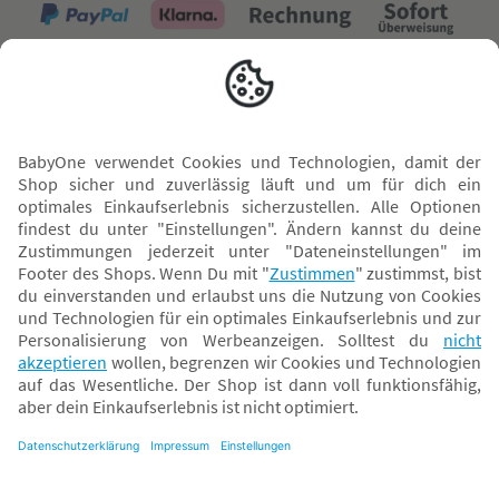
Versand mit
* Alle Preise inkl. MwSt. und ggf. zzgl.
Versandkosten
. Der dargestellte Preis gilt -
abhängig von der von dir gewählten Option - im BabyOne-Onlineshop oder bei
Abholung in dem von dir gewählten BabyOne-Franchise-Betrieb. Der für den
Onlineshop geltende Preis stellt bei einem Verkauf durch unsere Franchise-
Nehmer eine unverbindliche Preisempfehlung dar. Der Verkaufspreis der
Franchise-Nehmer im Rahmen der Option „Reservieren und Abholen“ kann
daher von dem Verkaufspreis im Onlineshop abweichen. Angaben zu
Versandzeiten gelten nur bei Bezahlung mit einer der folgenden Zahlarten:
PayPal, Visa, Mastercard, Sofortüberweisung (Klarna), Kauf auf Rechnung mit
Klarna.