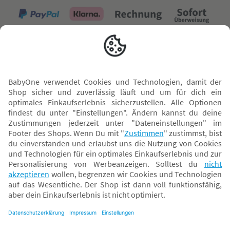
Versand mit
* Alle Preise inkl. MwSt. und ggf. zzgl.
Versandkosten
. Der dargestellte Preis gilt -
abhängig von der von dir gewählten Option - im BabyOne-Onlineshop oder bei
Abholung in dem von dir gewählten BabyOne-Franchise-Betrieb. Der für den
Onlineshop geltende Preis stellt bei einem Verkauf durch unsere Franchise-
Nehmer eine unverbindliche Preisempfehlung dar. Der Verkaufspreis der
Franchise-Nehmer im Rahmen der Option „Reservieren und Abholen“ kann
daher von dem Verkaufspreis im Onlineshop abweichen. Angaben zu
Versandzeiten gelten nur bei Bezahlung mit einer der folgenden Zahlarten:
PayPal, Visa, Mastercard, Sofortüberweisung (Klarna), Kauf auf Rechnung mit