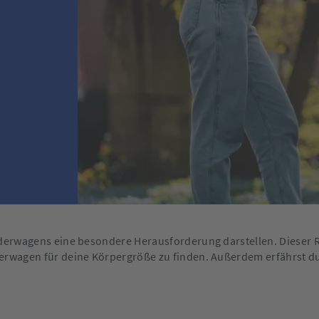
nderwagens eine besondere Herausforderung darstellen. Dieser R
derwagen für deine Körpergröße zu finden. Außerdem erfährst d