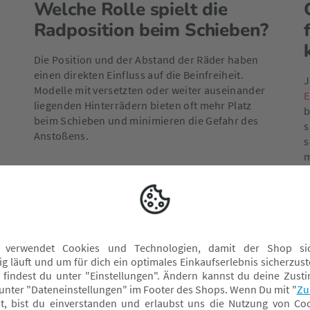
Welche Rolle spielt die
Radposition beim Schieben?
Die Position und der Abstand der Räder haben
einen direkten Einfluss auf die Beinfreiheit.
J
Modelle mit versetzten oder weiter auseinander
E
liegenden Hinterrädern bieten oft mehr Platz
b
beim Schieben und minimieren die Gefahr des
s
Anstoßens.
s
m