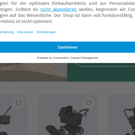
Teste den Kinde
Fachmärkten
Kaum etwas entscheidet mehr,
eignet, wie die Räder. Lass di
probiere den Kinderwagen auf
Jetzt Termin buch