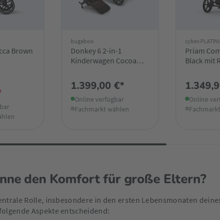
bugaboo
cybex PLATI
occa Brown
Donkey 6 2-in-1
Priam Com
Kinderwagen Cocoa
Black mit
Brown
Rosegold 
1.399,00 €*
1.349,9
*
Online verfügbar
Online ver
gbar
Fachmarkt wählen
Fachmarkt
ählen
nne den Komfort für große Eltern?
ntrale Rolle, insbesondere in den ersten Lebensmonaten deines 
 folgende Aspekte entscheidend: