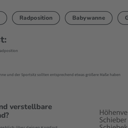
Radposition
Babywanne
G
t:
Radposition
nne und der Sportsitz sollten entsprechend etwas größere Maße haben
d verstellbare
nd?
geblich über deinen Komfort