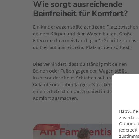
Wie sorgt ausreichende
Beinfreiheit für Komfort?
Ein Kinderwagen sollte genügend Platz zwischen
deinem Körper und dem Wagen bieten. Große
Eltern machen meist auch große Schritte, sodass
du hier auf ausreichend Platz achten solltest.
Dies verhindert, dass du ständig mit deinen
Beinen oder Füßen gegen den Wagen stößt.
Insbesondere beim Schieben auf unebenem
Gelände oder über längere Strecken kann dies
einen erheblichen Unterschied in deinem
Komfort ausmachen.