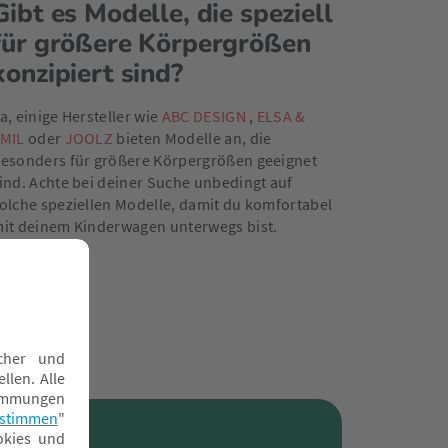
Gibt es Modelle, die speziell
für größere Körpergrößen
konzipiert sind?
a, einige Hersteller wie
ABC DESIGN
,
ELSA &
MIL
oder
JOOLZ
bieten Modelle an, die
esonders für größere Körpergrößen geeignet
ind. Achte bei deiner Suche unbedingt auf
olche speziellen Modelle, damit du komfortabel
it deinem Kinderwagen unterwegs bist.