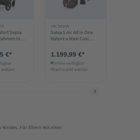
NUM
ABC DESIGN
ABC DESI
fort Sepia
Salsa 5 Air All in One
2in1 Set
 Rahmen in
Nature x Maxi Cosi
Starter
26
Pebble 360 Pro²
Babyschale
5 €*
1.199,99 €*
1.099
fügbar
Online verfügbar
Online 
 wählen
Fachmarkt wählen
Fachma
Kindes. Für Eltern mit einer