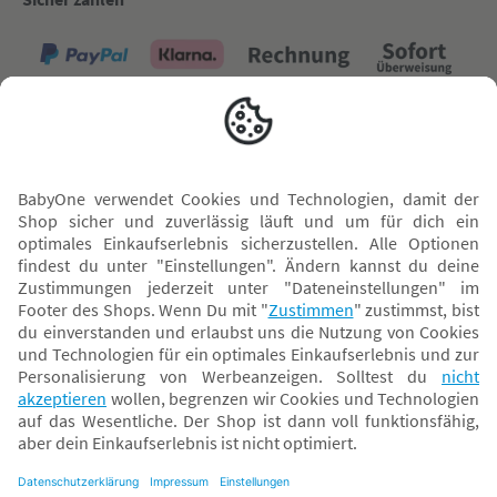
Versand mit
* Alle Preise inkl. MwSt. und ggf. zzgl.
Versandkosten
. Der dargestellte Preis gilt -
abhängig von der von dir gewählten Option - im BabyOne-Onlineshop oder bei
Abholung in dem von dir gewählten BabyOne-Franchise-Betrieb. Der für den
Onlineshop geltende Preis stellt bei einem Verkauf durch unsere Franchise-
Nehmer eine unverbindliche Preisempfehlung dar. Der Verkaufspreis der
Franchise-Nehmer im Rahmen der Option „Reservieren und Abholen“ kann
daher von dem Verkaufspreis im Onlineshop abweichen. Angaben zu
Versandzeiten gelten nur bei Bezahlung mit einer der folgenden Zahlarten: