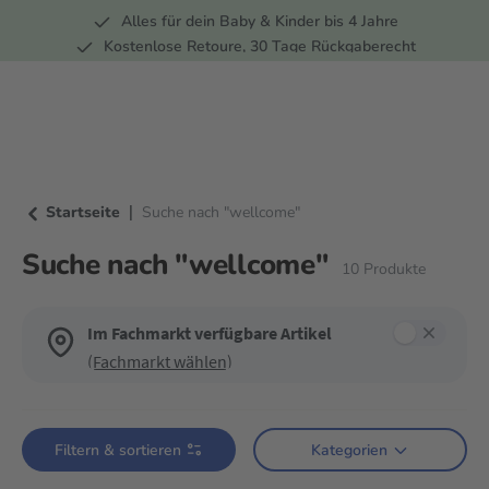
Alles für dein Baby & Kinder bis 4 Jahre
springen
Zur Hauptnavigation springen
Kostenlose Retoure, 30 Tage Rückgaberecht
Rund 100 Fachmärkte
|
Startseite
Suche nach "wellcome"
Suche nach "wellcome"
10
Produkte
Im Fachmarkt verfügbare Artikel
(Fachmarkt wählen)
Verwende die Filter, um die Produktliste nach deinen Wünschen einzugre
Filtern & sortieren
Kategorien