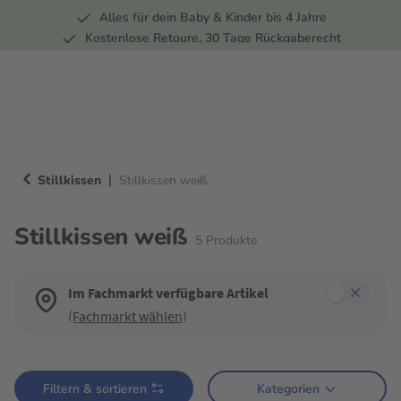
Alles für dein Baby & Kinder bis 4 Jahre
springen
Zur Hauptnavigation springen
Kostenlose Retoure, 30 Tage Rückgaberecht
Rund 100 Fachmärkte
|
Stillkissen
Stillkissen weiß
Stillkissen weiß
5
Produkte
Im Fachmarkt verfügbare Artikel
(Fachmarkt wählen)
Verwende die Filter, um die Produktliste nach deinen Wünschen einzugren
Filtern & sortieren
Kategorien