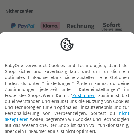
Sicher zahlen
Versand mit
* Alle Preise inkl. MwSt. und ggf. zzgl.
Versandkosten
. Der dargestellte Preis gilt -
abhängig von der von dir gewählten Option - im BabyOne-Onlineshop oder bei
Abholung in dem von dir gewählten BabyOne-Franchise-Betrieb. Der für den
Onlineshop geltende Preis stellt bei einem Verkauf durch unsere Franchise-
Nehmer eine unverbindliche Preisempfehlung dar. Der Verkaufspreis der
Franchise-Nehmer im Rahmen der Option „Reservieren und Abholen“ kann