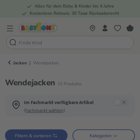
Alles für dein Baby & Kinder bis 4 Jahre
springen
Zur Hauptnavigation springen
Kostenlose Retoure, 30 Tage Rückgaberecht
Rund 100 Fachmärkte
|
Jacken
Wendejacken
Wendejacken
15
Produkte
Im Fachmarkt verfügbare Artikel
(Fachmarkt wählen)
Verwende die Filter, um die Produktliste nach deinen Wünschen einzugren
Filtern & sortieren
Kategorien