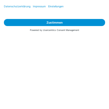
Sicher zahlen
Versand mit
* Alle Preise inkl. MwSt. und ggf. zzgl.
Versandkosten
. Der dargestellte Preis gilt -
abhängig von der von dir gewählten Option - im BabyOne-Onlineshop oder bei
Abholung in dem von dir gewählten BabyOne-Franchise-Betrieb. Der für den
Onlineshop geltende Preis stellt bei einem Verkauf durch unsere Franchise-