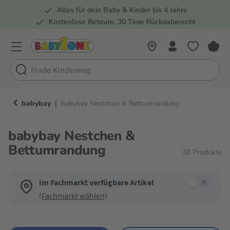
Alles für dein Baby & Kinder bis 4 Jahre
springen
Zur Hauptnavigation springen
Kostenlose Retoure, 30 Tage Rückgaberecht
Rund 100 Fachmärkte
|
babybay
babybay Nestchen & Bettumrandung
babybay Nestchen &
Bettumrandung
38
Produkte
Im Fachmarkt verfügbare Artikel
(Fachmarkt wählen)
Verwende die Filter, um die Produktliste nach deinen Wünschen einzugren