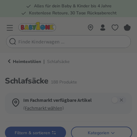
Alles für dein Baby & Kinder bis 4 Jahre
springen
Zur Hauptnavigation springen
Kostenlose Retoure, 30 Tage Rückgaberecht
Rund 100 Fachmärkte
|
Heimtextilien
Schlafsäcke
Schlafsäcke
188
Produkte
Im Fachmarkt verfügbare Artikel
(Fachmarkt wählen)
Verwende die Filter, um die Produktliste nach deinen Wünschen einzugren
Filtern & sortieren
Kategorien