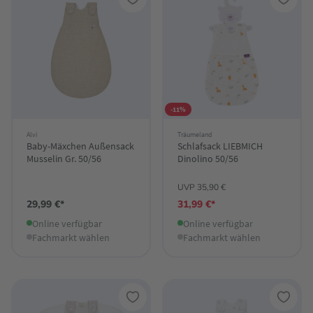
-11%
Alvi
Träumeland
Baby-Mäxchen Außensack
Schlafsack LIEBMICH
Musselin Gr. 50/56
Dinolino 50/56
UVP 35,90 €
29,99 €*
31,99 €*
Online verfügbar
Online verfügbar
Fachmarkt wählen
Fachmarkt wählen