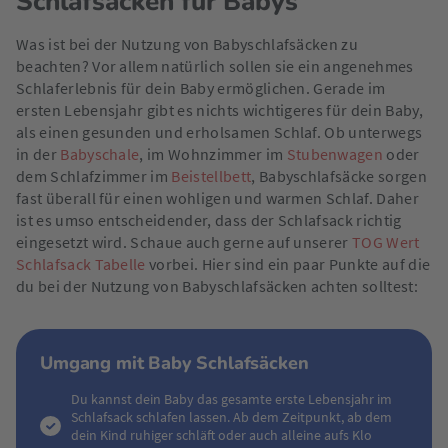
Schlafsäcken für Babys
Was ist bei der Nutzung von Babyschlafsäcken zu
beachten? Vor allem natürlich sollen sie ein angenehmes
Schlaferlebnis für dein Baby ermöglichen. Gerade im
ersten Lebensjahr gibt es nichts wichtigeres für dein Baby,
als einen gesunden und erholsamen Schlaf. Ob unterwegs
in der
Babyschale
, im Wohnzimmer im
Stubenwagen
oder
dem Schlafzimmer im
Beistellbett
, Babyschlafsäcke sorgen
fast überall für einen wohligen und warmen Schlaf. Daher
ist es umso entscheidender, dass der Schlafsack richtig
eingesetzt wird. Schaue auch gerne auf unserer
TOG Wert
Schlafsack Tabelle
vorbei. Hier sind ein paar Punkte auf die
du bei der Nutzung von Babyschlafsäcken achten solltest:
Umgang mit Baby Schlafsäcken
Du kannst dein Baby das gesamte erste Lebensjahr im
Schlafsack schlafen lassen. Ab dem Zeitpunkt, ab dem
dein Kind ruhiger schläft oder auch alleine aufs Klo