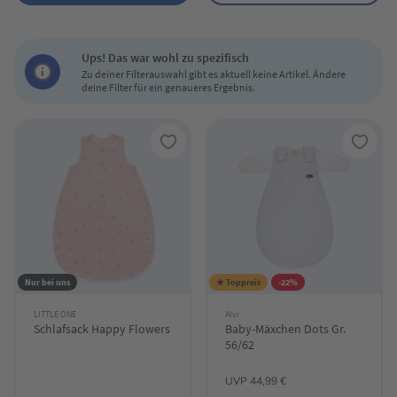
Ups! Das war wohl zu spezifisch
Zu deiner Filterauswahl gibt es aktuell keine Artikel. Ändere
deine Filter für ein genaueres Ergebnis.
Nur bei uns
★ Toppreis
-22%
LITTLE ONE
Alvi
Schlafsack Happy Flowers
Baby-Mäxchen Dots Gr.
56/62
UVP 44,99 €