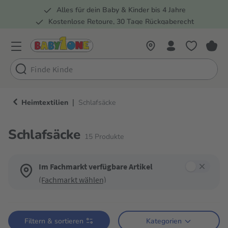
Alles für dein Baby & Kinder bis 4 Jahre
springen
Zur Hauptnavigation springen
Kostenlose Retoure, 30 Tage Rückgaberecht
Rund 100 Fachmärkte
|
Heimtextilien
Schlafsäcke
Schlafsäcke
15
Produkte
Im Fachmarkt verfügbare Artikel
(Fachmarkt wählen)
Verwende die Filter, um die Produktliste nach deinen Wünschen einzugren
Filtern & sortieren
Kategorien