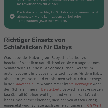
langes Ausziehen zur Windel.
Das Material ist wichtig. Ein Schlafsack aus Baumwolle ist
atmungsaktiv und kann zudem gut bei hohen
Temperaturen gewaschen werden.
Richtiger Einsatz von
Schlafsäcken für Babys
Was ist bei der Nutzung von Babyschlafsäcken zu
beachten? Vor allem natürlich sollen sie ein angenehmes
Schlaferlebnis für dein Baby ermöglichen. Gerade im
ersten Lebensjahr gibt es nichts wichtigeres für dein Baby,
als einen gesunden und erholsamen Schlaf. Ob unterwegs
in der
Babyschale
, im Wohnzimmer im
Stubenwagen
oder
dem Schlafzimmer im
Beistellbett
, Babyschlafsäcke sorgen
fast überall für einen wohligen und warmen Schlaf. Daher
ist es umso entscheidender, dass der Schlafsack richtig
eingesetzt wird. Schaue auch gerne auf unserer
TOG Wert