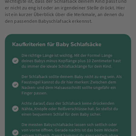
wichtigste ist, dass der Schlafsack deinem Kind passt und
er nicht zu eng ist oder an irgendeiner Stelle drückt. Hier
ist ein kurzer Überblick über die Merkmale, an denen du
den passenden Babyschlafsack erkennst.
Kaufkriterien für Baby Schlafsäcke
Die richtige Länge ist wichtig. Mit der Formel Länge
deines Babys minus Kopflänge plus 10 Zentimeter hast
du immer die ideale Schlafsacklänge für dein Kind.
Der Schlafsack sollte deinem Baby nicht zu eng sein. Als
Faustregel kannst du dir hier merken: Zwischen dem
Nacken- und dem Halsausschnitt sollte ungefähr ein
Finger passen.
Achte darauf, dass der Schlafsack keine drückenden
Nähte, Knöpfe oder Reißverschlüsse hat. So stellst du
einen bequemen Schlaf für dein Baby sicher.
Die meisten Babyschlafsäcke lassen sich seitlich oder
von vorne öffnen. Gerade nachts ist das beim Wickeln
extrem hilfreich. Damit kommst du ganz einfach ohne