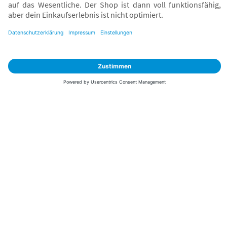
Sicher zahlen
Versand mit
* Alle Preise inkl. MwSt. und ggf. zzgl.
Versandkosten
. Der dargestellte Preis gilt -
abhängig von der von dir gewählten Option - im BabyOne-Onlineshop oder bei
Abholung in dem von dir gewählten BabyOne-Franchise-Betrieb. Der für den
Onlineshop geltende Preis stellt bei einem Verkauf durch unsere Franchise-