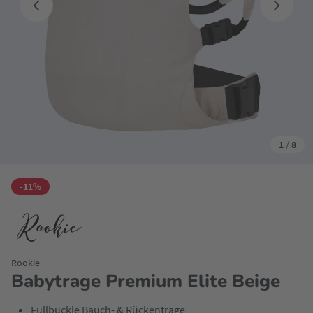
1
/
8
-11%
Rookie
Babytrage Premium Elite Beige
Fullbuckle Bauch- & Rückentrage