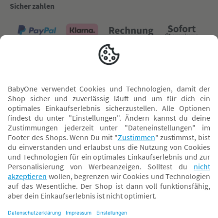
Sicher zahlen
Versand mit
* Alle Preise inkl. MwSt. und ggf. zzgl.
Versandkosten
. Der dargestellte Preis gilt -
abhängig von der von dir gewählten Option - im BabyOne-Onlineshop oder bei
Abholung in dem von dir gewählten BabyOne-Franchise-Betrieb. Der für den
Onlineshop geltende Preis stellt bei einem Verkauf durch unsere Franchise-
Nehmer eine unverbindliche Preisempfehlung dar. Der Verkaufspreis der
Franchise-Nehmer im Rahmen der Option „Reservieren und Abholen“ kann
daher von dem Verkaufspreis im Onlineshop abweichen. Angaben zu