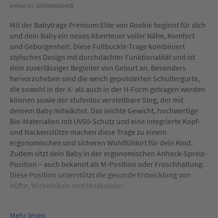
Artikel-Nr. 2000588665408
Mit der Babytrage Premium Elite von Rookie beginnt für dich
und dein Baby ein neues Abenteuer voller Nähe, Komfort
und Geborgenheit. Diese Fullbuckle-Trage kombiniert
stylisches Design mit durchdachter Funktionalität und ist
dein zuverlässiger Begleiter von Geburt an. Besonders
hervorzuheben sind die weich gepolsterten Schultergurte,
die sowohl in der X- als auch in der H-Form getragen werden
können sowie der stufenlos verstellbare Steg, der mit
deinem Baby mitwächst. Das leichte Gewicht, hochwertige
Bio-Materialien mit UV50-Schutz und eine integrierte Kopf-
und Nackenstütze machen diese Trage zu einem
ergonomischen und sicheren Wohlfühlort für dein Kind.
Zudem sitzt dein Baby in der ergonomischen Anhock-Spreiz-
Position – auch bekannt als M-Position oder Froschhaltung.
Diese Position unterstützt die gesunde Entwicklung von
Hüfte, Wirbelsäule und Muskulatur.
Die mit Schnallen ausgestattete Fullbuckle-Trage bietet dir
mehrere Tragemöglichkeiten – du kannst dein Baby sowohl
Mehr lesen