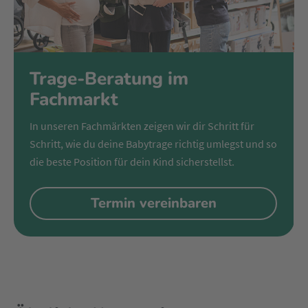
Die Babytrage wurde als hüftfreundlich von der International
Hip Dysplasia Association ausgezeichnet und ist von der IGR
als ergonomisches Produkt zertifiziert. Zudem erfüllt sie die
strengen Sicherheits- und Umweltstandards gemäß CEN/TR
Trage-Beratung im
16512:2015 + REACH und wurde Testsieger in der Kategorie
Fachmarkt
Premium mit der Note „Sehr Gut“.
In unseren Fachmärkten zeigen wir dir Schritt für
Schritt, wie du deine Babytrage richtig umlegst und so
die beste Position für dein Kind sicherstellst.
Termin vereinbaren