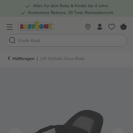
Alles für dein Baby & Kinder bis 4 Jahre
springen
Zur Hauptnavigation springen
Kostenlose Retoure, 30 Tage Rückgaberecht
Rund 100 Fachmärkte
|
Hüfttragen
Lift Hüftsitz Onyx Black