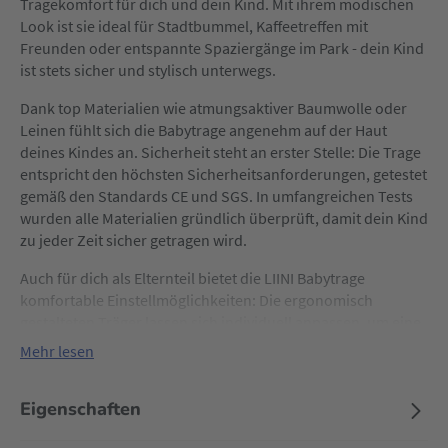
Tragekomfort für dich und dein Kind. Mit ihrem modischen
Look ist sie ideal für Stadtbummel, Kaffeetreffen mit
Freunden oder entspannte Spaziergänge im Park - dein Kind
ist stets sicher und stylisch unterwegs.
Dank top Materialien wie atmungsaktiver Baumwolle oder
Leinen fühlt sich die Babytrage angenehm auf der Haut
deines Kindes an. Sicherheit steht an erster Stelle: Die Trage
entspricht den höchsten Sicherheitsanforderungen, getestet
gemäß den Standards CE und SGS. In umfangreichen Tests
wurden alle Materialien gründlich überprüft, damit dein Kind
zu jeder Zeit sicher getragen wird.
Auch für dich als Elternteil bietet die LIINI Babytrage
komfortable Einstellmöglichkeiten: Die ergonomisch
gestalteten Träger lassen sich individuell anpassen, um eine
gleichmäßige Gewichtsverteilung zu gewährleisten und
Mehr lesen
Beschwerden im Rücken- und Schulterbereich vorzubeugen.
Die gepolsterten Schulterteile bieten hohen Tragekomfort,
Eigenschaften
selbst bei längerer Nutzung. Mit einer stabilen und
verstellbaren Kopfunterstützung für deinen Nachwuchs ist