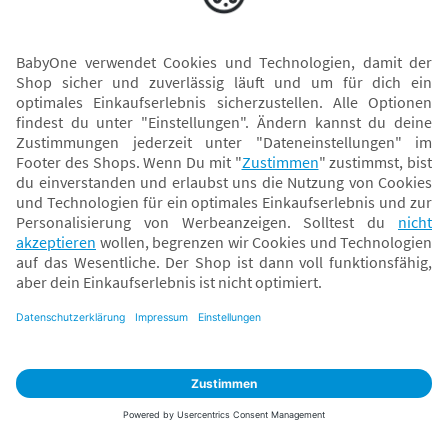
Versand mit
* Alle Preise inkl. MwSt. und ggf. zzgl.
Versandkosten
. Der dargestellte Preis gilt -
abhängig von der von dir gewählten Option - im BabyOne-Onlineshop oder bei
Abholung in dem von dir gewählten BabyOne-Franchise-Betrieb. Der für den
Onlineshop geltende Preis stellt bei einem Verkauf durch unsere Franchise-
Nehmer eine unverbindliche Preisempfehlung dar. Der Verkaufspreis der
Franchise-Nehmer im Rahmen der Option „Reservieren und Abholen“ kann
daher von dem Verkaufspreis im Onlineshop abweichen. Angaben zu
Versandzeiten gelten nur bei Bezahlung mit einer der folgenden Zahlarten:
PayPal, Visa, Mastercard, Sofortüberweisung (Klarna), Kauf auf Rechnung mit
Klarna.