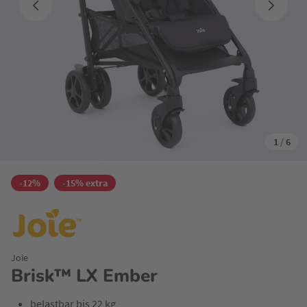
1
/
6
-12%
-15% extra
Joie
Brisk™ LX Ember
belastbar bis 22 kg