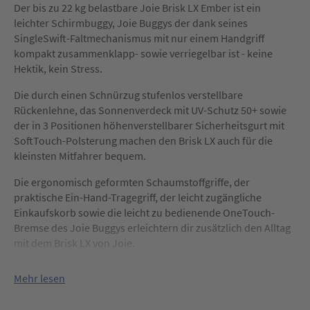
Der bis zu 22 kg belastbare Joie Brisk LX Ember ist ein
leichter Schirmbuggy,
Joie Buggys
der dank seines
SingleSwift-Faltmechanismus mit nur einem Handgriff
kompakt zusammenklapp- sowie verriegelbar ist - keine
Hektik, kein Stress.
Die durch einen Schnürzug stufenlos verstellbare
Rückenlehne, das Sonnenverdeck mit UV-Schutz 50+ sowie
der in 3 Positionen höhenverstellbarer Sicherheitsgurt mit
SoftTouch-Polsterung machen den Brisk LX auch für die
kleinsten Mitfahrer bequem.
Die ergonomisch geformten Schaumstoffgriffe, der
praktische Ein-Hand-Tragegriff, der leicht zugängliche
Einkaufskorb sowie die leicht zu bedienende OneTouch-
Bremse des Joie Buggys erleichtern dir zusätzlich den Alltag
mit dem Brisk LX von Joie.
Mehr lesen