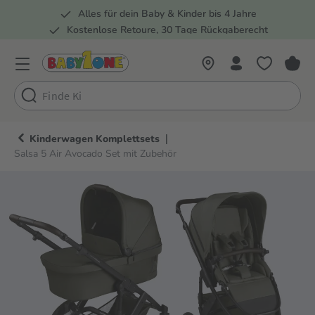
Alles für dein Baby & Kinder bis 4 Jahre
springen
Zur Hauptnavigation springen
Kostenlose Retoure, 30 Tage Rückgaberecht
Rund 100 Fachmärkte
|
Kinderwagen Komplettsets
Salsa 5 Air Avocado Set mit Zubehör