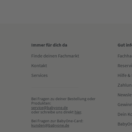
Immer für dich da
Gut in
Finde deinen Fachmarkt
Fachha
Kontakt
Reserv
Services
Hilfe &
Zahlun
Newsle
Bei Fragen zu deiner Bestellung oder 
Produkten:
Gewinn
service@babyone.de
oder schreibe uns direkt 
hier
.
Dein K
Bei Fragen zur BabyOne-Card:
BabyOn
kunden@babyone.de