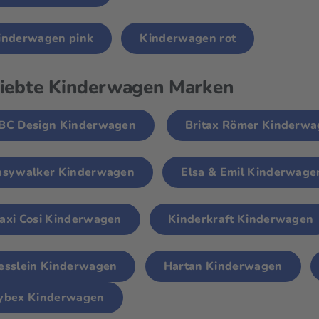
inderwagen pink
Kinderwagen rot
liebte Kinderwagen Marken
BC Design Kinderwagen
Britax Römer Kinderw
asywalker Kinderwagen
Elsa & Emil Kinderwage
axi Cosi Kinderwagen
Kinderkraft Kinderwagen
esslein Kinderwagen
Hartan Kinderwagen
ybex Kinderwagen