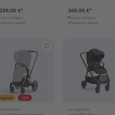
.299,00 €*
369,95 €*
nline verfügbar
Online verfügbar
achmarkt wählen
Fachmarkt wählen
Toppreis
-21%
bex PLATINUM
Joie signature
iam Rahmen Rosegold
valora™ Eclipse