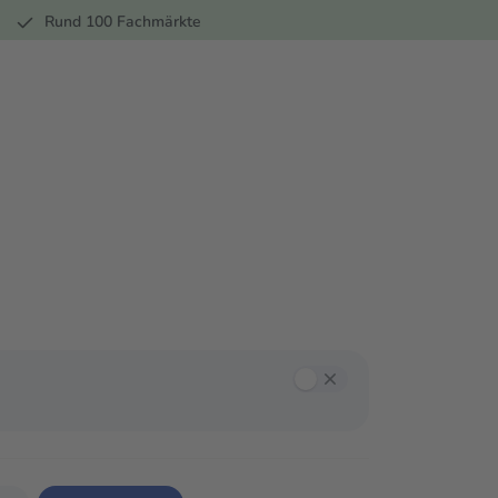
r
Rund 100 Fachmärkte
annst mit der Tab-Taste zwischen den Filtern navigieren und mit Enter oder