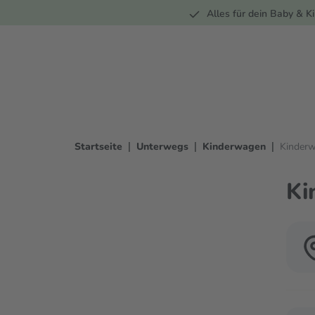
Unterwegs
Wohnen
Spielzeug
Bekleidung
Alles für dein Baby & Ki
springen
Zur Hauptnavigation springen
|
|
|
Startseite
Unterwegs
Kinderwagen
Kinder
Ki
Verwen