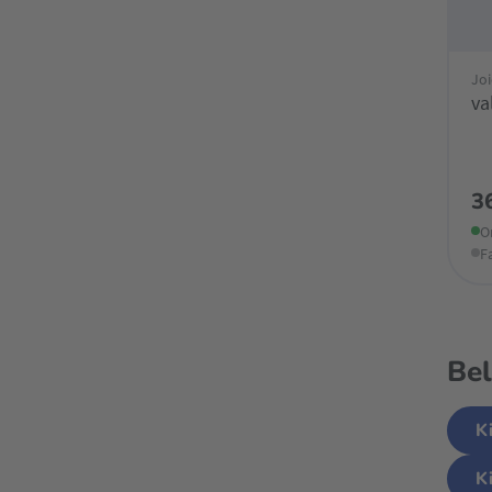
Joi
va
3
O
F
Bel
K
K