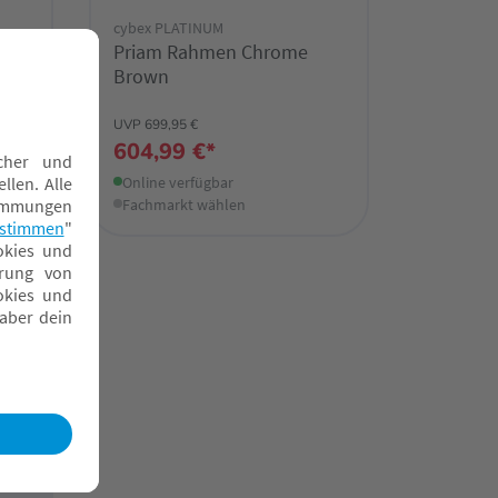
cybex PLATINUM
me
Priam Rahmen Chrome
Brown
UVP 699,95 €
604,99 €*
Online verfügbar
Fachmarkt wählen