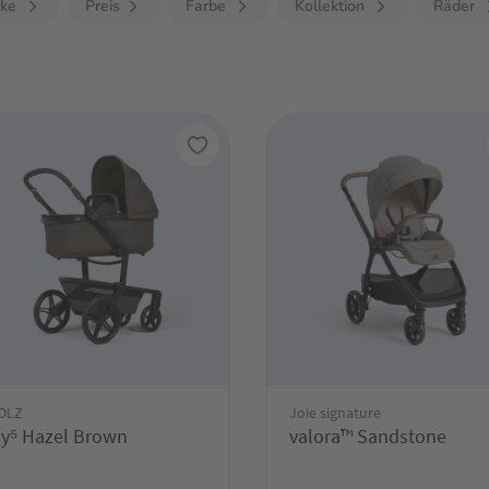
ke
Preis
Farbe
Kollektion
Räder
OLZ
Joie signature
y⁵ Hazel Brown
valora™ Sandstone