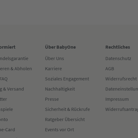
formiert
Über BabyOne
Rechtliches
ndelsgarantie
Über Uns
Datenschutz
ieren & Abholen
Karriere
AGB
 FAQ
Soziales Engagement
Widerrufsrecht
g & Versand
Nachhaltigkeit
Dateneinstellu
tter
Presse
Impressum
spiele
Sicherheit & Rückrufe
Widerrufsantra
onto
Ratgeber Übersicht
e-Card
Events vor Ort