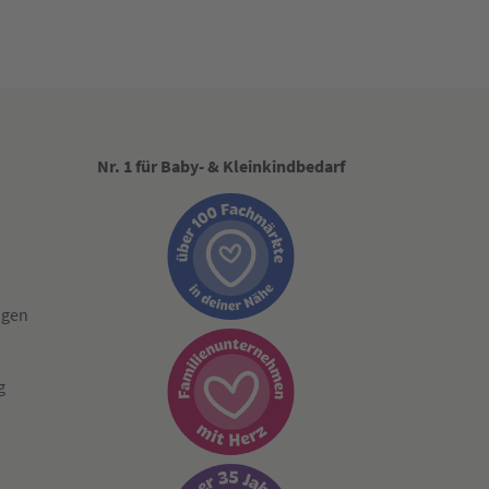
Nr. 1 für Baby- & Kleinkindbedarf
ngen
g