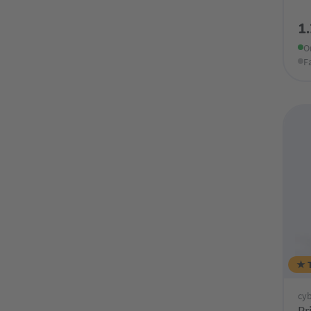
1
O
F
★ 
cy
Pr