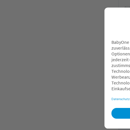
nu
MI
7
O
F