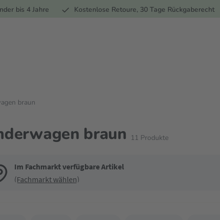
Ernährung
Pflege
Marken
Geschenke
Sale
Ratgebe
nder bis 4 Jahre
Kostenlose Retoure, 30 Tage Rückgaberecht
wagen braun
nderwagen braun
11
Produkte
Im Fachmarkt verfügbare Artikel
(Fachmarkt wählen)
de die Filter, um die Produktliste nach deinen Wünschen einzugrenzen. Du k