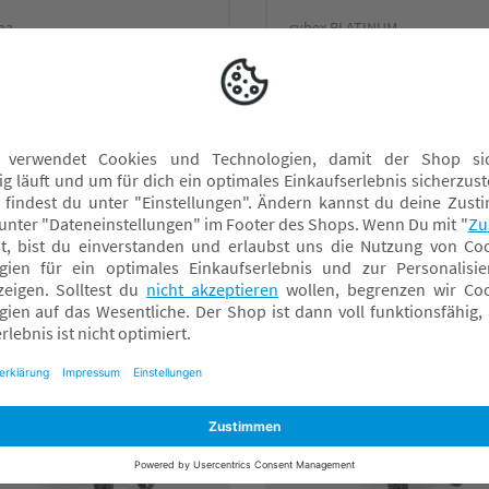
na
cybex PLATINUM
XX next Cosmopolitan
e-PRIAM Rahmen Chro
Brown
UVP 1.149,95 €
99,95 €*
1.039,99 €*
nline verfügbar
Online verfügbar
achmarkt wählen
Fachmarkt wählen