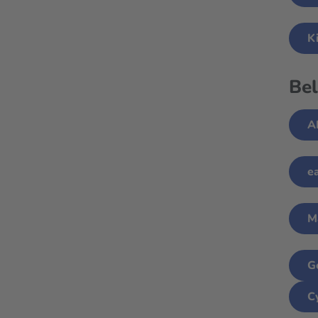
K
Be
A
e
M
G
C