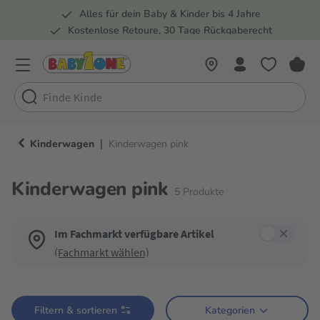
Alles für dein Baby & Kinder bis 4 Jahre
springen
Zur Hauptnavigation springen
Kostenlose Retoure, 30 Tage Rückgaberecht
Rund 100 Fachmärkte
|
Kinderwagen
Kinderwagen pink
Kinderwagen pink
5
Produkte
Im Fachmarkt verfügbare Artikel
(Fachmarkt wählen)
Verwende die Filter, um die Produktliste nach deinen Wünschen einzugren
Filtern & sortieren
Kategorien