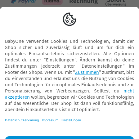
Versand mit
* Alle Preise inkl. MwSt. und ggf. zzgl.
Versandkosten
. Der dargestellte Preis gilt -
abhängig von der von dir gewählten Option - im BabyOne-Onlineshop oder bei
Abholung in dem von dir gewählten BabyOne-Franchise-Betrieb. Der für den
Onlineshop geltende Preis stellt bei einem Verkauf durch unsere Franchise-
Nehmer eine unverbindliche Preisempfehlung dar. Der Verkaufspreis der
Franchise-Nehmer im Rahmen der Option „Reservieren und Abholen“ kann
daher von dem Verkaufspreis im Onlineshop abweichen. Angaben zu
Versandzeiten gelten nur bei Bezahlung mit einer der folgenden Zahlarten:
PayPal, Visa, Mastercard, Sofortüberweisung (Klarna), Kauf auf Rechnung mit
Klarna.