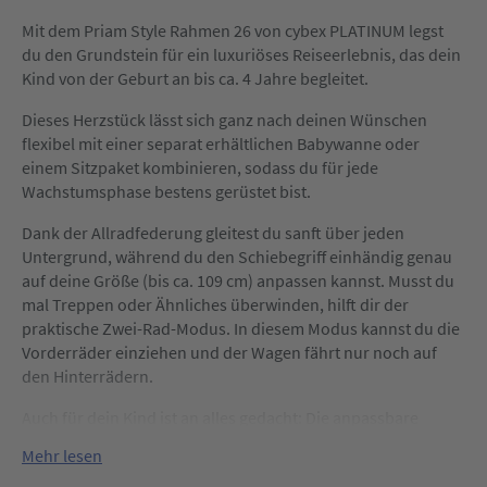
Mit dem Priam Style Rahmen 26 von cybex PLATINUM legst
du den Grundstein für ein luxuriöses Reiseerlebnis, das dein
Kind von der Geburt an bis ca. 4 Jahre begleitet.
Dieses Herzstück lässt sich ganz nach deinen Wünschen
flexibel mit einer separat erhältlichen Babywanne oder
einem Sitzpaket kombinieren, sodass du für jede
Wachstumsphase bestens gerüstet bist.
Dank der Allradfederung gleitest du sanft über jeden
Untergrund, während du den Schiebegriff einhändig genau
auf deine Größe (bis ca. 109 cm) anpassen kannst. Musst du
mal Treppen oder Ähnliches überwinden, hilft dir der
praktische Zwei-Rad-Modus. In diesem Modus kannst du die
Vorderräder einziehen und der Wagen fährt nur noch auf
den Hinterrädern.
Auch für dein Kind ist an alles gedacht: Die anpassbare
Beinauflage sorgt stets für die gemütlichste Position bei
Mehr lesen
euren Ausflügen.