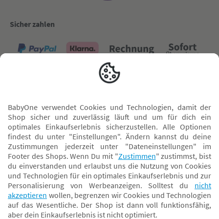
Sicher zahlen
Versand mit
* Alle Preise inkl. MwSt. und ggf. zzgl.
Versandkosten
. Der dargestellte Preis gilt -
abhängig von der von dir gewählten Option - im BabyOne-Onlineshop oder bei
Abholung in dem von dir gewählten BabyOne-Franchise-Betrieb. Der für den
Onlineshop geltende Preis stellt bei einem Verkauf durch unsere Franchise-
Nehmer eine unverbindliche Preisempfehlung dar. Der Verkaufspreis der