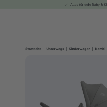
Unterwegs
Wohnen
Spielzeug
Bekleidung
Alles für dein Baby & Ki
springen
Zur Hauptnavigation springen
|
|
|
Startseite
Unterwegs
Kinderwagen
Kombi-