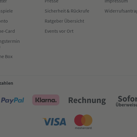
tter
Presse
Impressum
spiele
Sicherheit & Rückrufe
Widerrufsantra
onto
Ratgeber Übersicht
e-Card
Events vor Ort
ngstermin
n
me Box
 zahlen