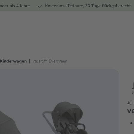
Ernährung
Pflege
Marken
Geschenke
Sale
Ratgebe
nder bis 4 Jahre
Kostenlose Retoure, 30 Tage Rückgaberecht
|
Kinderwagen
versiti™ Evergreen
Joi
v