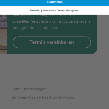
Besuche uns in einem unserer Fachmärkte und
fahre den Kinderwagen zur Probe. Auf
speziellen Teststrecken kannst du verschiedene
Untergründe ausprobieren.
Termin vereinbaren
Kombi-Kinderwagen
Zwillingswagen & Geschwisterwagen