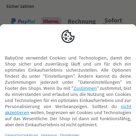
Sicher zahlen
Versand mit
* Alle Preise inkl. MwSt. und ggf. zzgl.
Versandkosten
. Der dargestellte Preis gilt -
abhängig von der von dir gewählten Option - im BabyOne-Onlineshop oder bei
Abholung in dem von dir gewählten BabyOne-Franchise-Betrieb. Der für den
Onlineshop geltende Preis stellt bei einem Verkauf durch unsere Franchise-
Nehmer eine unverbindliche Preisempfehlung dar. Der Verkaufspreis der
Franchise-Nehmer im Rahmen der Option „Reservieren und Abholen“ kann