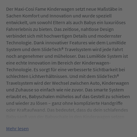
Der Maxi-Cosi Fame Kinderwagen setzt neue Maßstäbe in
Sachen Komfort und Innovation und wurde speziell
entwickelt, um sowohl Eltern als auch Babys ein luxuriöses
Fahrerlebnis zu bieten. Das zeitlose, nahtlose Design
verbindet sich mit hochwertigen Details und modernster
Technologie. Dank innovativer Features wie dem LumiRide
System und dem SlideTech® Travelsystem wird jede Fahrt
noch angenehmer und müheloser. Das LumiRide System ist
eine echte Innovation im Bereich der Kinderwagen-
Technologie. Es sorgt für eine verbesserte Sichtbarkeit bei
schlechten Lichtverhältnissen. Und mit dem SlideTech®
Travelsystem wird der Wechsel zwischen Auto, Kinderwagen
und Zuhause so einfach wie nie zuvor. Das smarte System
erlaubt es, Babyschalen mühelos auf das Gestell zu schieben
und wieder zu lösen – ganz ohne komplizierte Handgriffe
oder Kraftaufwand. Das bedeutet, dass du dein schlafendes
Baby sanft von der Babyschale in den Kinderwagen setzen
kannst, ohne es zu wecken. Dieses System ist kompatibel mit
Mehr lesen
der Fame Babywanne sowie mit den Maxi-Cosi Babyschalen
Pebble 360 Pro², Pebble 360 Pro, Pebble 360, CabrioFix i-Size