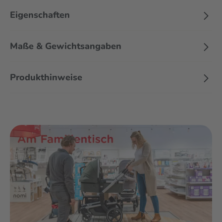
und Coral 360, sodass du maximale Flexibilität ab der Geburt
Eigenschaften
hast.
Mit drei verstellbaren Ruhe- und Sitzpositionen bietet der
Maße & Gewichtsangaben
Fame Kinderwagen höchsten Komfort für dein Kind – ob
aufrecht sitzend oder entspannt zurückgelehnt. Das große,
integrierte Sonnenverdeck schützt zuverlässig vor
Produkthinweise
Sonneneinstrahlung und spendet angenehmen Schatten.
Die weichen Bezüge sind nicht nur besonders bequem,
sondern auch abnehmbar und leicht zu reinigen. Dank der
hochwertigen Radfederung werden Stöße effektiv
abgefedert, sodass dein Baby sanft und sicher durch den
Alltag gleitet. Besonders praktisch: Der Fame lässt sich sogar
mit Sitz kompakt zusammenklappen, sodass er einfach
transportiert oder verstaut werden kann.