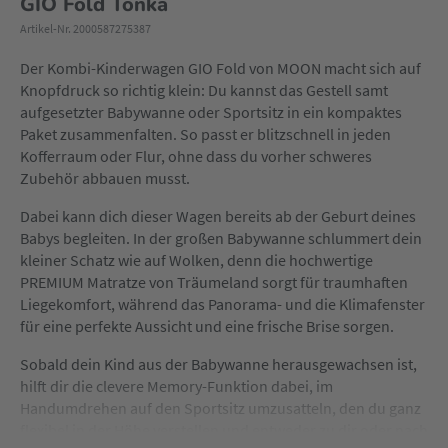
GIO Fold Tonka
Artikel-Nr. 2000587275387
Der Kombi-Kinderwagen GIO Fold von MOON macht sich auf
Knopfdruck so richtig klein: Du kannst das Gestell samt
aufgesetzter Babywanne oder Sportsitz in ein kompaktes
Paket zusammenfalten. So passt er blitzschnell in jeden
Kofferraum oder Flur, ohne dass du vorher schweres
Zubehör abbauen musst.
Dabei kann dich dieser Wagen bereits ab der Geburt deines
Babys begleiten. In der großen Babywanne schlummert dein
kleiner Schatz wie auf Wolken, denn die hochwertige
PREMIUM Matratze von Träumeland sorgt für traumhaften
Liegekomfort, während das Panorama- und die Klimafenster
für eine perfekte Aussicht und eine frische Brise sorgen.
Sobald dein Kind aus der Babywanne herausgewachsen ist,
hilft dir die clevere Memory-Funktion dabei, im
Handumdrehen auf den Sportsitz umzusatteln, den du ganz
flexibel in der Höhe verstellen und entweder zu dir oder nach