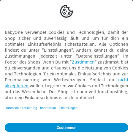
Versand mit
* Alle Preise inkl. MwSt. und ggf. zzgl.
Versandkosten
. Der dargestellte Preis gilt -
abhängig von der von dir gewählten Option - im BabyOne-Onlineshop oder bei
Abholung in dem von dir gewählten BabyOne-Franchise-Betrieb. Der für den
Onlineshop geltende Preis stellt bei einem Verkauf durch unsere Franchise-
Nehmer eine unverbindliche Preisempfehlung dar. Der Verkaufspreis der
Franchise-Nehmer im Rahmen der Option „Reservieren und Abholen“ kann
daher von dem Verkaufspreis im Onlineshop abweichen. Angaben zu
Versandzeiten gelten nur bei Bezahlung mit einer der folgenden Zahlarten:
PayPal, Visa, Mastercard, Sofortüberweisung (Klarna), Kauf auf Rechnung mit
Klarna.