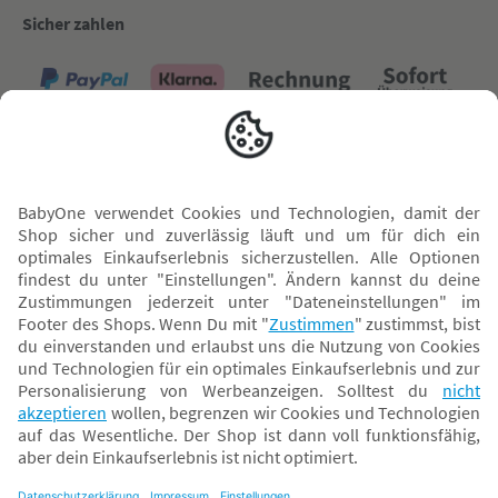
Sicher zahlen
Versand mit
* Alle Preise inkl. MwSt. und ggf. zzgl.
Versandkosten
. Der dargestellte Preis gilt -
abhängig von der von dir gewählten Option - im BabyOne-Onlineshop oder bei
Abholung in dem von dir gewählten BabyOne-Franchise-Betrieb. Der für den
Onlineshop geltende Preis stellt bei einem Verkauf durch unsere Franchise-
Nehmer eine unverbindliche Preisempfehlung dar. Der Verkaufspreis der
Franchise-Nehmer im Rahmen der Option „Reservieren und Abholen“ kann