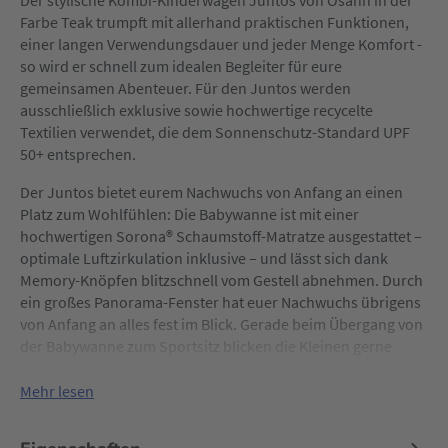
Der stylische Kombi-Kinderwagen Juntos von Osann in der
Farbe Teak trumpft mit allerhand praktischen Funktionen,
einer langen Verwendungsdauer und jeder Menge Komfort -
so wird er schnell zum idealen Begleiter für eure
gemeinsamen Abenteuer. Für den Juntos werden
ausschließlich exklusive sowie hochwertige recycelte
Textilien verwendet, die dem Sonnenschutz-Standard UPF
50+ entsprechen.
Der Juntos bietet eurem Nachwuchs von Anfang an einen
Platz zum Wohlfühlen: Die Babywanne ist mit einer
hochwertigen Sorona® Schaumstoff-Matratze ausgestattet –
optimale Luftzirkulation inklusive – und lässt sich dank
Memory-Knöpfen blitzschnell vom Gestell abnehmen. Durch
ein großes Panorama-Fenster hat euer Nachwuchs übrigens
von Anfang an alles fest im Blick. Gerade beim Übergang von
der Babywanne zum Sportsitz blicken die Kleinen gerne
noch in Richtung der Eltern. So kann die Sitzeinheit sowohl
in als auch entgegen der Fahrtrichtung positioniert werden.
Mehr lesen
Dank mehrfacher Einstellmöglichkeiten hat es dein kleiner