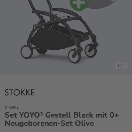
1
/
1
STOKKE
Set YOYO³ Gestell Black mit 0+
Neugeborenen-Set Olive