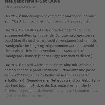
Neugeborenen-Set Olive
Artikel-Nr. 9000000000721
Der YOYO² Kinderwagen bekommt ein Makeover und wird
zum YOYO³ für noch mehr Komfort und Praktikabilität.
Das YOYO³ Gestell lässt sich kinderleicht entfalten und
zusammenfalten, kann über der Schulter getragen werden,
passt überall zwischen, ist leicht zu verstauen und kann als
Handgepäck im Flugzeug mitgenommen werden (sowohl in
der 0+ als auch in der 6+ Version – die Standards für
Handgepäck können je nach Fluggesellschaft variieren.).
Das YOYO³ Gestell wächst mit deinem Kind mit. Wähle die
entsprechende separat erhältliche Sitzvariante und passe
den YOYO³ ganz an deine Bedürfnisse an: Das separat
erhältliche 0+ Neugeborenen Set ist passend von Geburt an –
das Kind liegt mit Blick zu dir. Das separat erhältliche 6+
Textilset ist geeignet ab einem Alter von ca. 6 Monaten – das
Kind blickt in Fahrtrichtung.
Das neue Gestell YOYO³ von Stokke verfügt durch die 4-Rad-