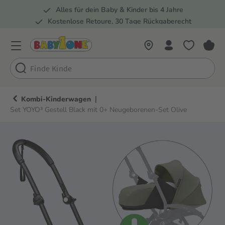
Alles für dein Baby & Kinder bis 4 Jahre
springen
Zur Hauptnavigation springen
Kostenlose Retoure, 30 Tage Rückgaberecht
Rund 100 Fachmärkte
|
Kombi-Kinderwagen
Set YOYO³ Gestell Black mit 0+ Neugeborenen-Set Olive