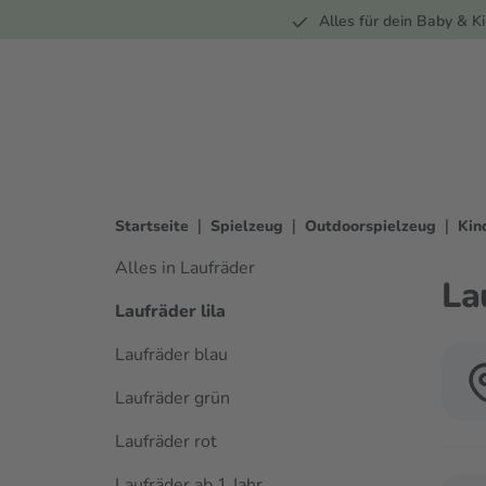
Unterwegs
Wohnen
Spielzeug
Bekleidung
Alles für dein Baby & Ki
springen
Zur Hauptnavigation springen
|
|
|
Startseite
Spielzeug
Outdoorspielzeug
Kin
Alles in Laufräder
La
Laufräder lila
Laufräder blau
Laufräder grün
Laufräder rot
Laufräder ab 1 Jahr
Verwen