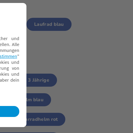
rad rot
Laufrad blau
radhelm für 3 Jährige
Fahrradhelm blau
Fahrradhelm rot