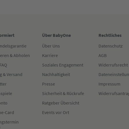
formiert
Über BabyOne
Rechtliches
ndelsgarantie
Über Uns
Datenschutz
ieren & Abholen
Karriere
AGB
 FAQ
Soziales Engagement
Widerrufsrecht
g & Versand
Nachhaltigkeit
Dateneinstellu
tter
Presse
Impressum
spiele
Sicherheit & Rückrufe
Widerrufsantra
onto
Ratgeber Übersicht
e-Card
Events vor Ort
ngstermin
n