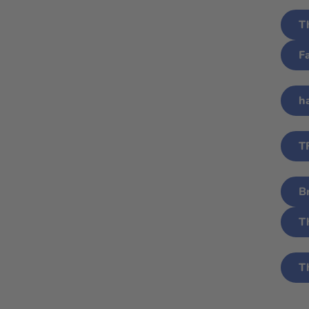
T
F
h
T
B
T
T