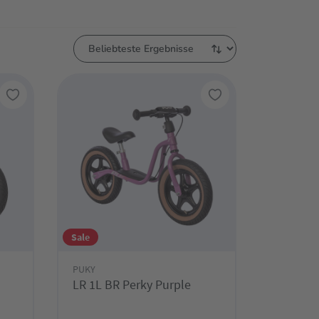
Sale
PUKY
LR 1L BR Perky Purple