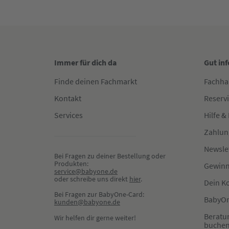
Immer für dich da
Gut in
Finde deinen Fachmarkt
Fachha
Kontakt
Reserv
Services
Hilfe &
Zahlun
Newsle
Bei Fragen zu deiner Bestellung oder 
Produkten:
Gewinn
service@babyone.de
oder schreibe uns direkt 
hier
.
Dein K
Bei Fragen zur BabyOne-Card:
BabyOn
kunden@babyone.de
Beratu
Wir helfen dir gerne weiter!
buche