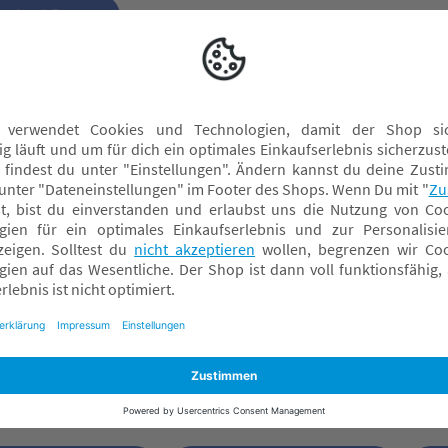
aufrad Retro
aufrad ab 3 Jahre
Laufrad ab 2 Jahre
Lauf
aufrad ab 1 Jahr
Hudora Laufrad
iebte Fahrradhelm Marken
ahrradhelm
Affenzahn Fahrradhelm
Fahr
ahrradhelm für 2 Jährige
Fahrradhelm lila
ahrradhelm für 1 Jährige
Fahrradhelm 46 - 52 cm