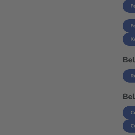
F
F
K
Bel
R
Bel
C
C