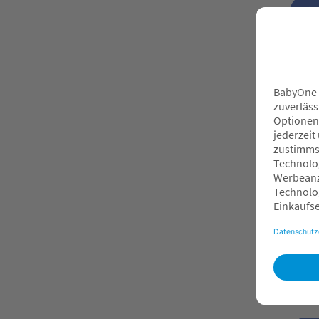
L
L
L
Bel
F
F
F