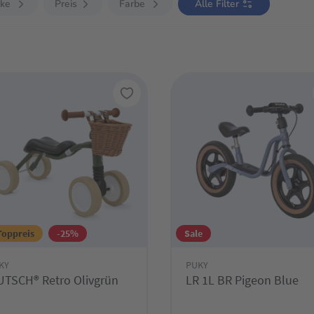
ke
Preis
Farbe
Alle Filter
Toppreis
-25%
Sale
KY
PUKY
TSCH® Retro Olivgrün
LR 1L BR Pigeon Blue