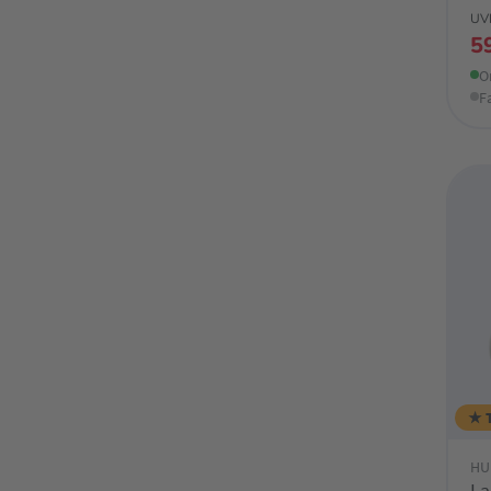
UVP
5
O
F
★ 
HU
La