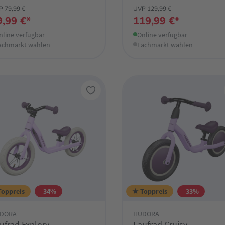
 79,99 €
UVP 129,99 €
9,99 €*
119,99 €*
nline verfügbar
Online verfügbar
achmarkt wählen
Fachmarkt wählen
Toppreis
-34%
★ Toppreis
-33%
DORA
HUDORA
ufrad Explory
Laufrad Cruisy