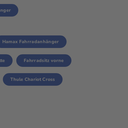
änger
Hamax Fahrradanhänger
te
Fahrradsitz vorne
Thule Chariot Cross