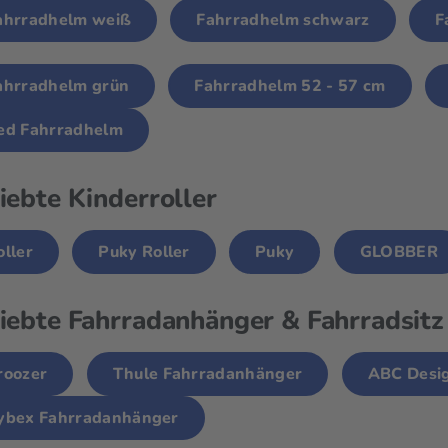
ahrradhelm weiß
Fahrradhelm schwarz
F
ahrradhelm grün
Fahrradhelm 52 - 57 cm
ed Fahrradhelm
iebte Kinderroller
oller
Puky Roller
Puky
GLOBBER
iebte Fahrradanhänger & Fahrradsit
roozer
Thule Fahrradanhänger
ABC Desi
ybex Fahrradanhänger