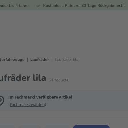
Ernährung
Pflege
Marken
Geschenke
Sale
Ratgebe
nder bis 4 Jahre
Kostenlose Retoure, 30 Tage Rückgaberecht
|
|
derfahrzeuge
Laufräder
Laufräder lila
ufräder lila
5
Produkte
Im Fachmarkt verfügbare Artikel
(Fachmarkt wählen)
de die Filter, um die Produktliste nach deinen Wünschen einzugrenzen. Du k