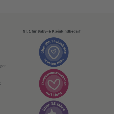
Nr. 1 für Baby- & Kleinkindbedarf
ngen
g