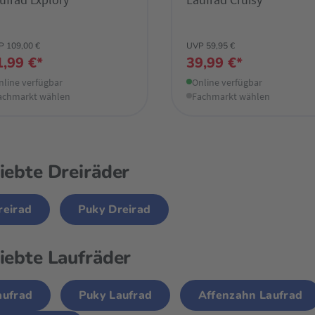
P 109,00 €
UVP 59,95 €
1,99 €*
39,99 €*
nline verfügbar
Online verfügbar
achmarkt wählen
Fachmarkt wählen
iebte Dreiräder
reirad
Puky Dreirad
iebte Laufräder
aufrad
Puky Laufrad
Affenzahn Laufrad