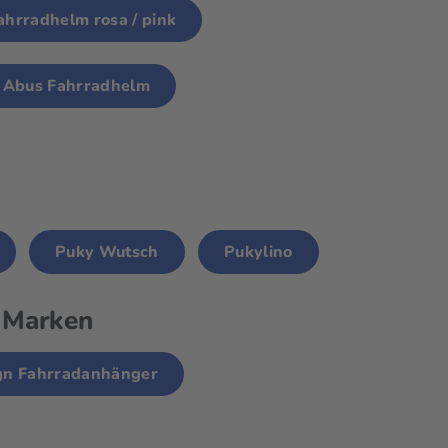
ahrradhelm rosa / pink
Abus Fahrradhelm
Puky Wutsch
Pukylino
z Marken
gn Fahrradanhänger