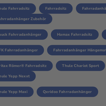
hule Fahrradsitz
Fahrradsitz
Fahrradanh
ahrradanhänger Zubehör
auck Fahrradanhänger
Hamax Fahrradsitz
FK Fahrradanhänger
Fahrradanhänger Hängemat
ritax Römer® Fahrradsitz
Thule Chariot Sport
hule Yepp Nexxt
hule Yepp Maxi
Qeridoo Fahrradanhänger