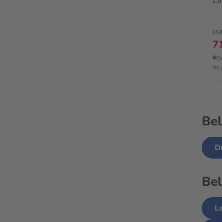
UV
7
O
F
Bel
D
Bel
L