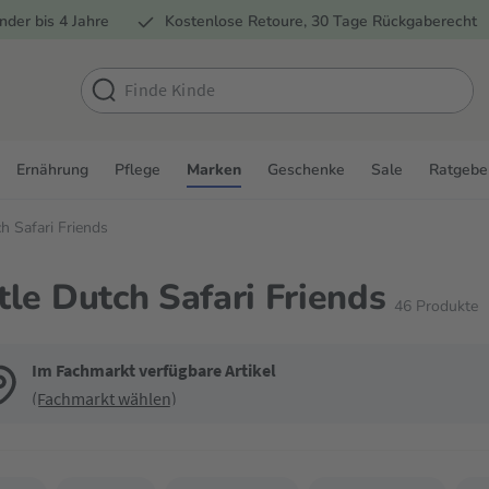
nder bis 4 Jahre
Kostenlose Retoure, 30 Tage Rückgaberecht
Ernährung
Pflege
Marken
Geschenke
Sale
Ratgebe
ch Safari Friends
ttle Dutch Safari Friends
46
Produkte
Im Fachmarkt verfügbare Artikel
(Fachmarkt wählen)
de die Filter, um die Produktliste nach deinen Wünschen einzugrenzen. Du k