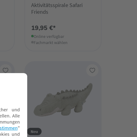
Aktivitätsspirale Safari
Friends
19,95 €*
Online verfügbar
Fachmarkt wählen
Neu