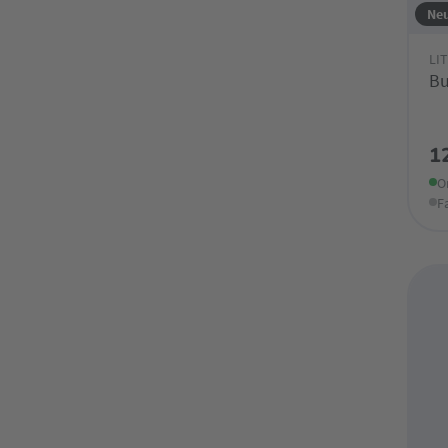
Ne
LI
Bu
1
O
F