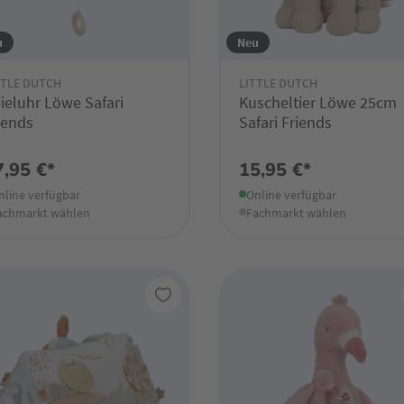
u
Neu
TTLE DUTCH
LITTLE DUTCH
ieluhr Löwe Safari
Kuscheltier Löwe 25cm
iends
Safari Friends
7,95 €*
15,95 €*
nline verfügbar
Online verfügbar
achmarkt wählen
Fachmarkt wählen