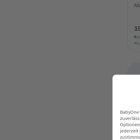
Ak
1
O
F
Ne