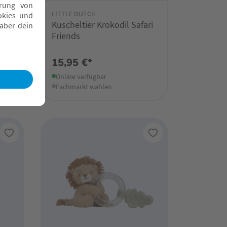
LITTLE DUTCH
i
Kuscheltier Krokodil Safari
Friends
15,95 €*
Online verfügbar
Fachmarkt wählen