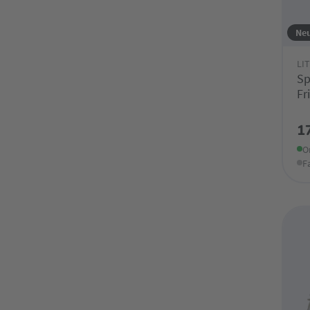
Ne
LI
Sp
Fr
1
O
F