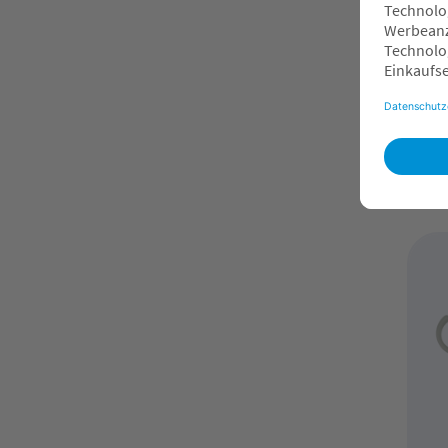
LI
St
Sa
1
O
F