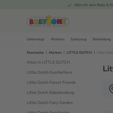
Alles für dein Baby & Ki
springen
Zur Hauptnavigation springen
Unterwegs
Wohnen
Spielzeug
Bekleidung
|
|
|
Startseite
Marken
LITTLE DUTCH
Little Dut
Alles in LITTLE DUTCH
Li
Little Dutch Kuscheltiere
Little Dutch Forest Friends
Little Dutch Babykleidung
Little Dutch Fairy Garden
Little Dutch Spieltische
Verwen