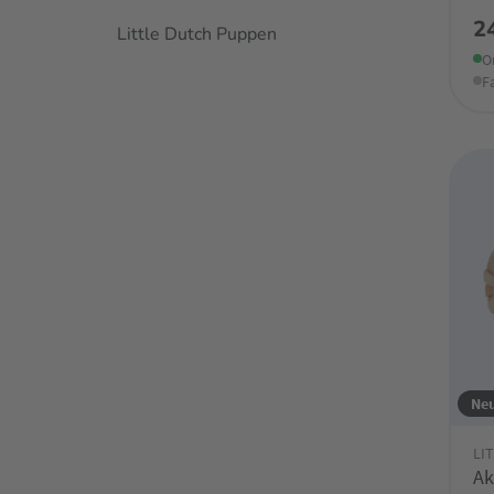
2
Little Dutch Puppen
O
F
Ne
LI
Ak