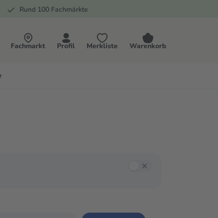
Rund 100 Fachmärkte
Fachmarkt
Profil
Merkliste
Warenkorb
r
annst mit der Tab-Taste zwischen den Filtern navigieren und mit Enter oder