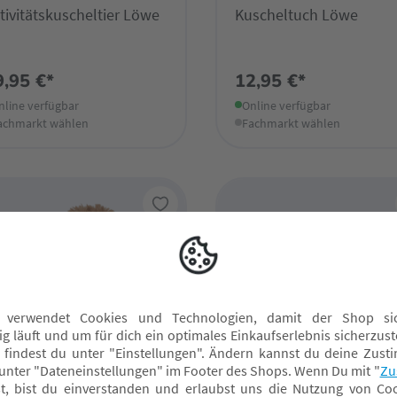
tivitätskuscheltier Löwe
Kuscheltuch Löwe
9,95 €*
12,95 €*
nline verfügbar
Online verfügbar
achmarkt wählen
Fachmarkt wählen
u
Neu