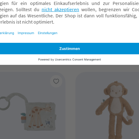
TTLE DUTCH
LITTLE DUTCH
apelturm mit Ringen
Kinderwagenkette Safar
fari Friends
Friends
9,95 €*
17,95 €*
nline verfügbar
Online verfügbar
achmarkt wählen
Fachmarkt wählen