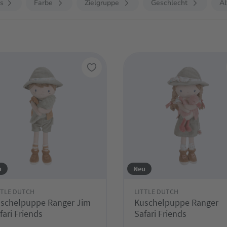
is
Farbe
Zielgruppe
Geschlecht
Al
u
Neu
TTLE DUTCH
LITTLE DUTCH
schelpuppe Ranger Jim
Kuschelpuppe Ranger
fari Friends
Safari Friends