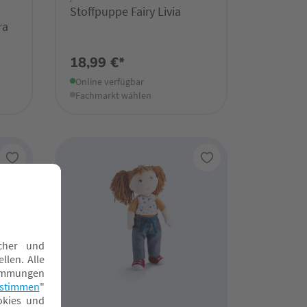
Stoffpuppe Fairy Livia
ra
18,99 €*
Online verfügbar
Fachmarkt wählen