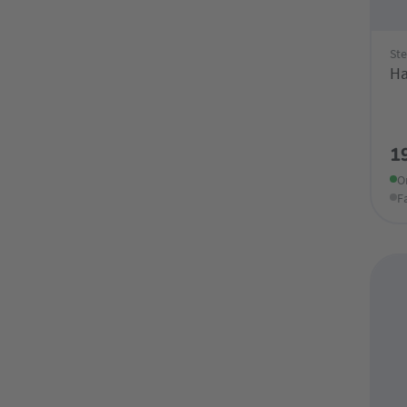
Ste
H
1
O
F