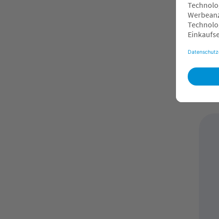
jol
St
1
O
F