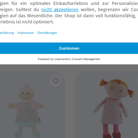
lein
jollein
offpuppe Lady Lynn
Stoffpuppe Katze Jill
7,99 €*
17,99 €*
nline verfügbar
Online verfügbar
achmarkt wählen
Fachmarkt wählen