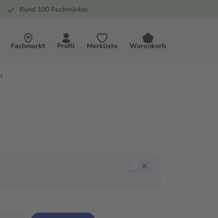
Rund 100 Fachmärkte
Fachmarkt
Profil
Merkliste
Warenkorb
r
annst mit der Tab-Taste zwischen den Filtern navigieren und mit Enter oder