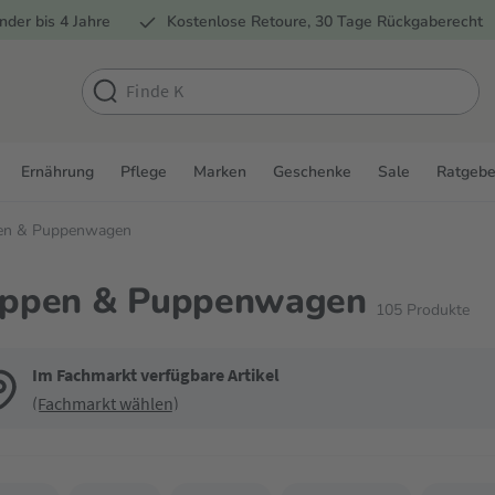
nder bis 4 Jahre
Kostenlose Retoure, 30 Tage Rückgaberecht
Ernährung
Pflege
Marken
Geschenke
Sale
Ratgebe
en & Puppenwagen
ppen & Puppenwagen
105
Produkte
Im Fachmarkt verfügbare Artikel
(Fachmarkt wählen)
de die Filter, um die Produktliste nach deinen Wünschen einzugrenzen. Du k