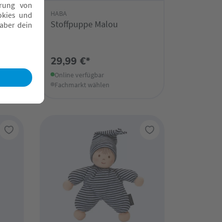
HABA
Stoffpuppe Malou
29,99 €*
Online verfügbar
Fachmarkt wählen