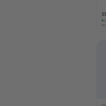
1
O
F
HA