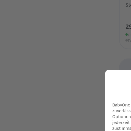
St
2
O
F