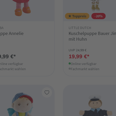
★ Toppreis
-20%
BA
LITTLE DUTCH
ppe Annelie
Kuschelpuppe Bauer Ji
mit Huhn
UVP 24,99 €
9,99 €*
19,99 €*
nline verfügbar
Online verfügbar
achmarkt wählen
Fachmarkt wählen