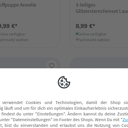
offpuppe Annelie
3-teiliges
Glitzersternchenset Lau
9,99 €*
8,99 €*
nline verfügbar
Online verfügbar
achmarkt wählen
Fachmarkt wählen