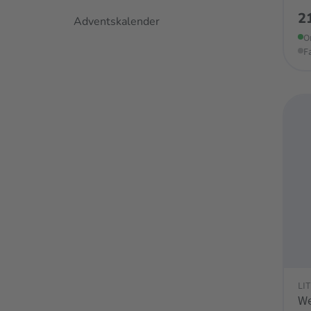
2
Adventskalender
O
F
LI
We