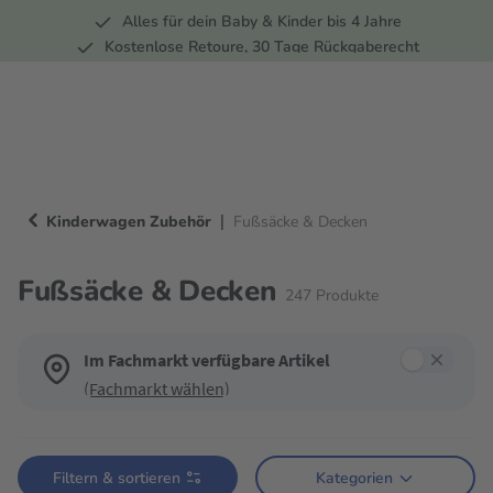
Alles für dein Baby & Kinder bis 4 Jahre
springen
Zur Hauptnavigation springen
Kostenlose Retoure, 30 Tage Rückgaberecht
Rund 100 Fachmärkte
|
Kinderwagen Zubehör
Fußsäcke & Decken
Fußsäcke & Decken
247
Produkte
Im Fachmarkt verfügbare Artikel
(Fachmarkt wählen)
Verwende die Filter, um die Produktliste nach deinen Wünschen einzugren
Filtern & sortieren
Kategorien