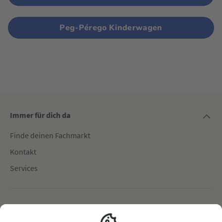
Peg-Pérego Kinderwagen
Immer für dich da
Finde deinen Fachmarkt
Kontakt
Services
Bei Fragen zu deiner Bestellung oder Produkten:
service@babyone.de