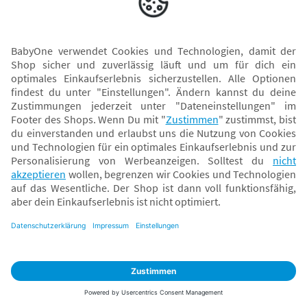
oder schreibe uns direkt 
hier
.
Bei Fragen zur BabyOne-Card:
kunden@babyone.de
Wir helfen dir gerne weiter!
Vertrag widerrufen
Gut informiert
Über BabyOne
Rechtliches
Nr. 1 für Baby- & Kleinkindbedarf