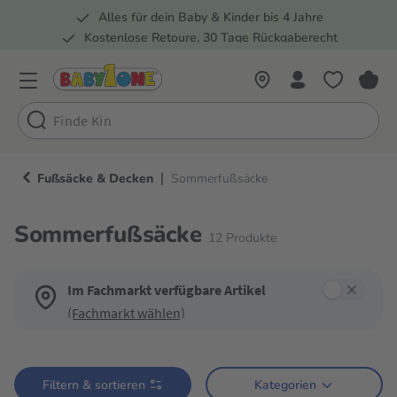
Alles für dein Baby & Kinder bis 4 Jahre
springen
Zur Hauptnavigation springen
Kostenlose Retoure, 30 Tage Rückgaberecht
Rund 100 Fachmärkte
|
Fußsäcke & Decken
Sommerfußsäcke
Sommerfußsäcke
12
Produkte
Im Fachmarkt verfügbare Artikel
(Fachmarkt wählen)
Verwende die Filter, um die Produktliste nach deinen Wünschen einzugren
Filtern & sortieren
Kategorien